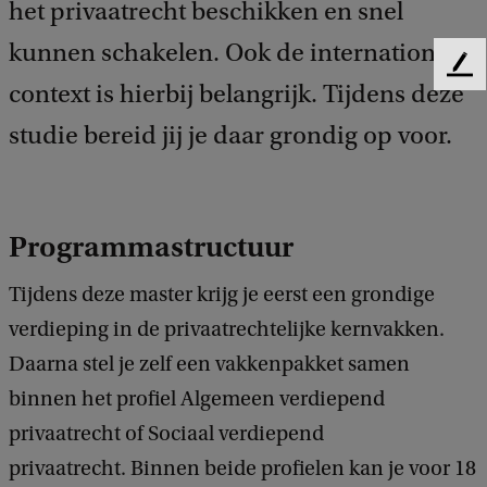
het privaatrecht beschikken en snel
kunnen schakelen. Ook de internationale
F
context is hierbij belangrijk. Tijdens deze
e
e
studie bereid jij je daar grondig op voor.
d
b
a
c
Programmastructuur
k
Tijdens deze master krijg je eerst een grondige
verdieping in de privaatrechtelijke kernvakken.
Daarna stel je zelf een vakkenpakket samen
binnen het profiel Algemeen verdiepend
privaatrecht of Sociaal verdiepend
privaatrecht. Binnen beide profielen kan je voor 18