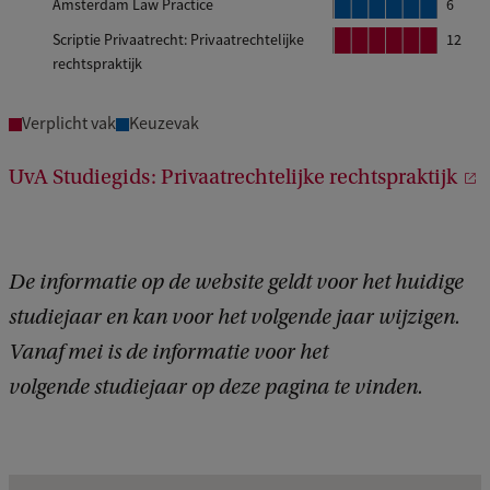
Amsterdam Law Practice
B
B
B
B
B
B
6
o
o
o
o
l
l
l
l
l
l
2
4
Scriptie Privaatrecht: Privaatrechtelijke
B
B
B
B
B
B
12
k
k
k
k
o
o
o
o
o
o
rechtspraktijk
l
l
l
l
l
l
k
k
k
k
k
k
o
o
o
o
o
o
1
2
4
5
k
k
k
k
k
k
Verplicht vak
Keuzevak
1
2
3
4
5
6
1
2
3
4
5
6
UvA Studiegids: Privaatrechtelijke rechtspraktijk
De informatie op de website geldt voor het huidige
studiejaar en kan voor het volgende jaar wijzigen.
Vanaf mei is de informatie voor het
volgende studiejaar op deze pagina te vinden.