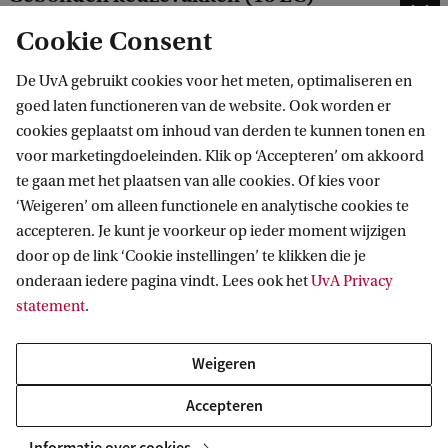
Sociaal verdiepend privaatrecht
Cookie Consent
Amsterdam Law Practice (6 EC)
De UvA gebruikt cookies voor het meten, optimaliseren en
goed laten functioneren van de website. Ook worden er
Scriptie Privaatrecht:
cookies geplaatst om inhoud van derden te kunnen tonen en
Privaatrechtelijke rechtspraktijk (12
voor marketingdoeleinden. Klik op ‘Accepteren’ om akkoord
EC)
te gaan met het plaatsen van alle cookies. Of kies voor
‘Weigeren’ om alleen functionele en analytische cookies te
accepteren. Je kunt je voorkeur op ieder moment wijzigen
door op de link ‘Cookie instellingen’ te klikken die je
onderaan iedere pagina vindt. Lees ook het
UvA Privacy
statement
.
Diploma Privaatrecht
Weigeren
Civiel effect
Accepteren
Informatie over cookies