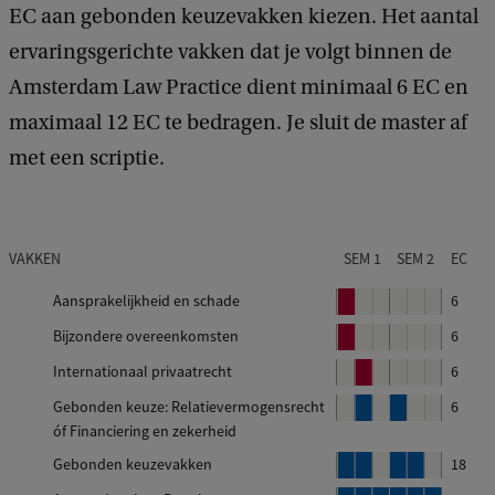
EC aan gebonden keuzevakken kiezen. Het aantal
ervaringsgerichte vakken dat je volgt binnen de
Amsterdam Law Practice dient minimaal 6 EC en
maximaal 12 EC te bedragen. Je sluit de master af
met een scriptie.
VAKKEN
SEM 1
SEM 2
EC
Aansprakelijkheid en schade
B
6
l
Bijzondere overeenkomsten
B
6
o
l
Internationaal privaatrecht
B
6
k
o
l
Gebonden keuze: Relatievermogensrecht
B
B
6
k
o
1
óf Financiering en zekerheid
l
l
k
o
o
1
Gebonden keuzevakken
B
B
B
B
18
k
k
l
l
l
l
2