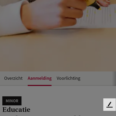
Aanmelding
Overzicht
Voorlichting
MINOR
F
Educatie
e