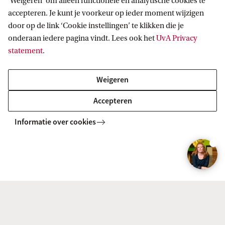
‘Weigeren’ om alleen functionele en analytische cookies te
Overige informatie
accepteren. Je kunt je voorkeur op ieder moment wijzigen
door op de link ‘Cookie instellingen’ te klikken die je
Stageplek
onderaan iedere pagina vindt. Lees ook het
UvA Privacy
statement
.
Startdag
Weigeren
Collegedagen
Accepteren
Informatie over cookies
Disclaimer
Wijzigingen voorbehouden. Aan deze pagina
kunnen geen rechten worden ontleend.