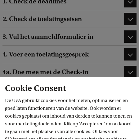
1. Check de deadlines
2. Check de toelatingseisen
3. Vul het aanmeldformulier in
4. Voer een toelatingsgesprek
4a. Doe mee met de Check-in
Cookie Consent
5. Meld je aan voor de vakken tijdens
de vakaanmeldingsperiode
De UvA gebruikt cookies voor het meten, optimaliseren en
goed laten functioneren van de website. Ook worden er
cookies geplaatst om inhoud van derden te kunnen tonen en
voor marketingdoeleinden. Klik op ‘Accepteren’ om akkoord
te gaan met het plaatsen van alle cookies. Of kies voor