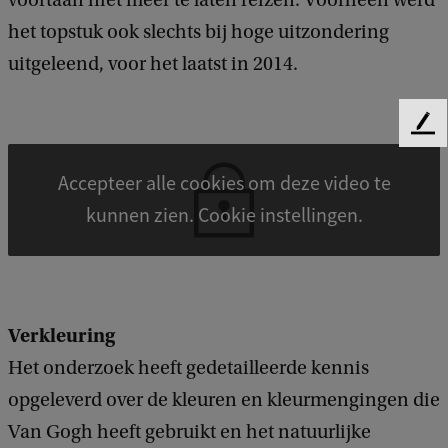
voortaan niet meer te laten reizen. Voorheen werd
het topstuk ook slechts bij hoge uitzondering
uitgeleend, voor het laatst in 2014.
F
e
e
Accepteer alle cookies om deze video te
d
kunnen zien. Cookie instellingen.
b
a
c
k
Verkleuring
Het onderzoek heeft gedetailleerde kennis
opgeleverd over de kleuren en kleurmengingen die
Van Gogh heeft gebruikt en het natuurlijke