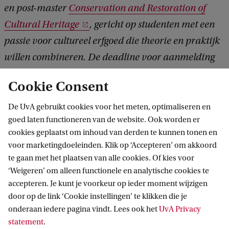
en post-master
Conservation and Restoration of
Cultural Heritage
, gericht op studenten met een
passie voor cultureel erfgoed die theorie en praktijk
willen combineren. De deadline voor aanmelding
voor het studiejaar 2019-2020 is 1 februari.
Cookie Consent
De UvA gebruikt cookies voor het meten, optimaliseren en
goed laten functioneren van de website. Ook worden er
cookies geplaatst om inhoud van derden te kunnen tonen en
voor marketingdoeleinden. Klik op ‘Accepteren’ om akkoord
te gaan met het plaatsen van alle cookies. Of kies voor
‘Weigeren’ om alleen functionele en analytische cookies te
Informatie voor
accepteren. Je kunt je voorkeur op ieder moment wijzigen
door op de link ‘Cookie instellingen’ te klikken die je
Bachelorstudiekiezers
Direct naar
onderaan iedere pagina vindt. Lees ook het
UvA Privacy
Masterstudiekiezers
statement
.