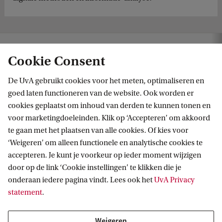
Nieuws
UvA-alumnus Vita van Lennep wint Villamedia Afstudeerprijs
Cookie Consent
De UvA gebruikt cookies voor het meten, optimaliseren en
goed laten functioneren van de website. Ook worden er
cookies geplaatst om inhoud van derden te kunnen tonen en
voor marketingdoeleinden. Klik op ‘Accepteren’ om akkoord
te gaan met het plaatsen van alle cookies. Of kies voor
‘Weigeren’ om alleen functionele en analytische cookies te
Informatie voor
accepteren. Je kunt je voorkeur op ieder moment wijzigen
door op de link ‘Cookie instellingen’ te klikken die je
Bachelorstudiekiezers
Direct naar
onderaan iedere pagina vindt. Lees ook het
UvA Privacy
Masterstudiekiezers
statement
.
UvA-studenten
Webmail
Contact
Medewerkers
Bibliotheek
Weigeren