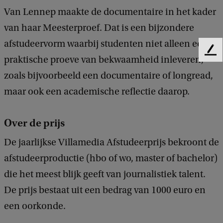
Van Lennep maakte de documentaire in het kader
van haar Meesterproef. Dat is een bijzondere
afstudeervorm waarbij studenten niet alleen een
F
praktische proeve van bekwaamheid inleveren,
e
zoals bijvoorbeeld een documentaire of longread,
e
d
maar ook een academische reflectie daarop.
b
a
c
Over de prijs
k
De jaarlijkse Villamedia Afstudeerprijs bekroont de
afstudeerproductie (hbo of wo, master of bachelor)
die het meest blijk geeft van journalistiek talent.
De prijs bestaat uit een bedrag van 1000 euro en
een oorkonde.