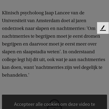
Klinisch psycholoog Jaap Lancee van de
Universiteit van Amsterdam doet al jaren
onderzoek naar slapen en nachtmerries: 'Om
F
e
nachtmerries te begrijpen moet je eerst dromen
e
begrijpen en daarvoor moet je eerst meer over
d
slapen en slaapstadia weten'. In onderstaand
b
a
college legt hij dit uit, ook wat je aan nachtmerries
c
kan doen, want 'nachtmerries zijn wel degelijk te
k
behandelen.'
Accepteer alle cookies om deze video te