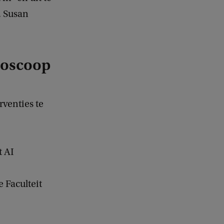
. Susan
roscoop
venties te
t AI
 Faculteit