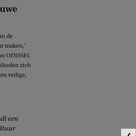
euwe
an de
r maken,'
van ODISSEI.
jkheden zich
en veilige,
dt een
ltuur