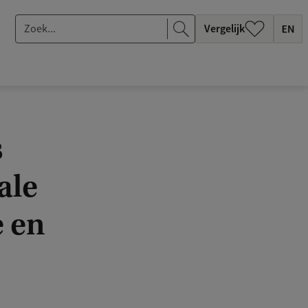
Z
Vergelijk
o
e
k
.
.
s
.
ale
e en