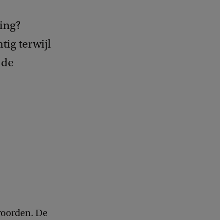
ing?
ig terwijl
 de
twoorden. De