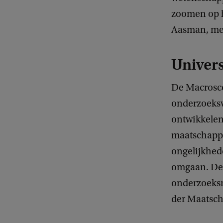
zoomen op ho
Aasman, me
Univer
De Macrosco
onderzoeksv
ontwikkelen
maatschappel
ongelijkhed
omgaan. De 
onderzoeksmo
der Maatsch