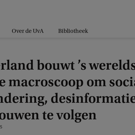
Over de UvA
Bibliotheek
rland bouwt ’s wereld
te macroscoop om soci
ndering, desinformati
rouwen te volgen
25