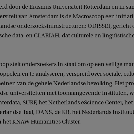
rd door de Erasmus Universiteit Rotterdam en in s
ersiteit van Amsterdam is de Macroscoop een initiati
landse onderzoeksinfrastructuren: ODISSEI, gericht 
che data, en CLARIAH, dat culturele en linguïstisch
op stelt onderzoekers in staat om op een veilige m
koppelen en te analyseren, verspreid over sociale, cult
meinen van de gehele Nederlandse bevolking. Het proj
dse universiteiten met toonaangevende instituten, 
terdata, SURF, het Netherlands eScience Center, het 
erlandse Taal, DANS, de KB, het Nederlands Instituut
n het KNAW Humanities Cluster.