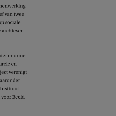
amenwerking
ef van twee
op sociale
e archieven
anier enorme
urele en
ect verenigt
waaronder
Instituut
 voor Beeld