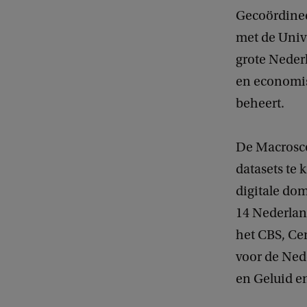
h
Gecoördinee
t
met de Univ
:
grote Neder
K
en economis
i
beheert.
r
s
De Macrosco
t
datasets te 
e
digitale do
n
14 Nederlan
v
het CBS, Cen
a
voor de Ned
n
en Geluid e
S