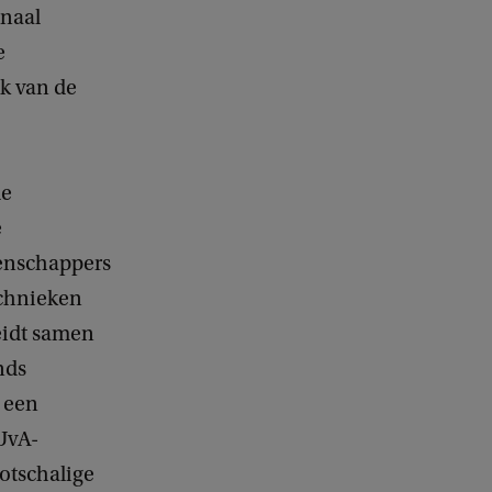
inaal
e
ek van de
de
e
tenschappers
echnieken
eidt samen
nds
 een
UvA-
otschalige