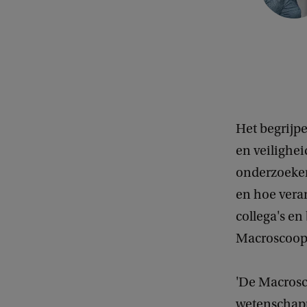
p
y
r
i
g
h
Het begrijp
t
en veilighe
:
onderzoeker
U
en hoe vera
v
collega's en
A
Macroscoop
'De Macrosc
wetenschappe