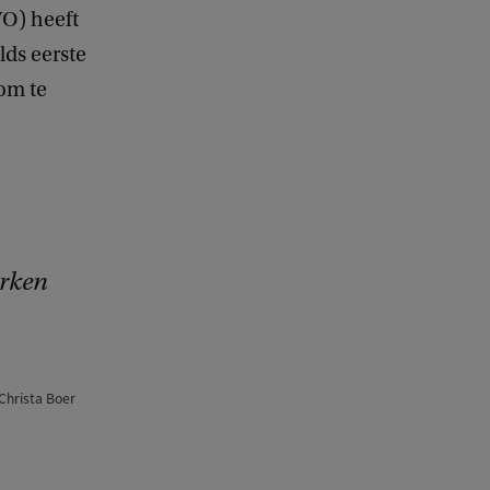
O) heeft
lds eerste
om te
erken
 Christa Boer