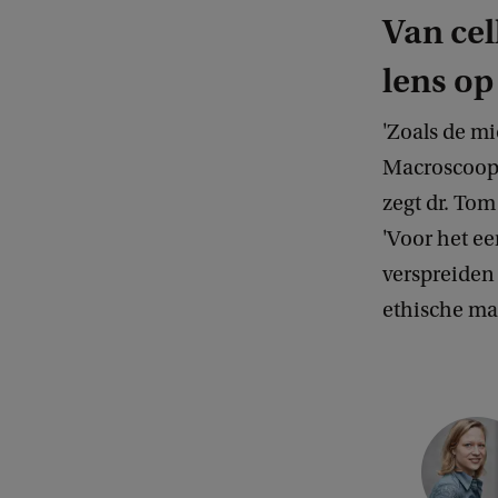
a
Van cel
n
lens op
t
e
'Zoals de m
n
Macroscoop 
zegt dr. To
'Voor het e
verspreiden 
ethische man
C
o