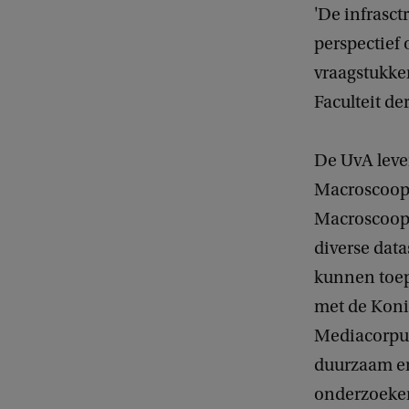
'De infrasct
perspectief
vraagstukken
Faculteit d
De UvA lever
Macroscoop. 
Macroscoop 
diverse dat
kunnen toep
met de Koni
Mediacorpus
duurzaam en
onderzoeker