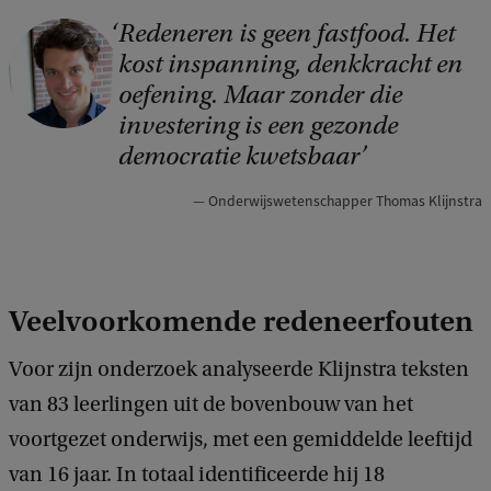
Redeneren is geen fastfood. Het
C
kost inspanning, denkkracht en
o
oefening. Maar zonder die
p
investering is een gezonde
y
democratie kwetsbaar
r
Onderwijswetenschapper Thomas Klijnstra
i
g
h
Veelvoorkomende redeneerfouten
t
:
Voor zijn onderzoek analyseerde Klijnstra teksten
T
van 83 leerlingen uit de bovenbouw van het
h
voortgezet onderwijs, met een gemiddelde leeftijd
o
van 16 jaar. In totaal identificeerde hij 18