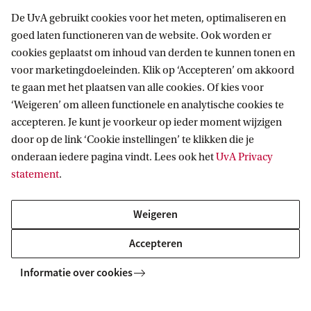
Niet herkennen hoe persoonlijke achtergrond
De UvA gebruikt cookies voor het meten, optimaliseren en
of emoties de eigen kijk beïnvloedt
goed laten functioneren van de website. Ook worden er
Uitgaan van anekdotisch bewijs (‘Ik ken
cookies geplaatst om inhoud van derden te kunnen tonen en
voor marketingdoeleinden. Klik op ‘Accepteren’ om akkoord
iemand bij wie dit zo is, dus het klopt’)
te gaan met het plaatsen van alle cookies. Of kies voor
‘Weigeren’ om alleen functionele en analytische cookies te
Lesmateriaal
accepteren. Je kunt je voorkeur op ieder moment wijzigen
door op de link ‘Cookie instellingen’ te klikken die je
Gelukkig kunnen leerlingen deze vaardigheid wel
onderaan iedere pagina vindt. Lees ook het
UvA Privacy
leren. Klijnstra ontwikkelde lesmateriaal, zoals
statement
.
redeneerschema’s, rubrics en kennisclips, die
Weigeren
leerlingen en docenten helpen om complexiteit
zichtbaar te maken en genuanceerder te
Accepteren
redeneren. Dit praktijkgerichte materiaal wordt al
Informatie over cookies
toegepast in lerarenopleidingen en bij de
ontwikkeling van het vernieuwde curriculum