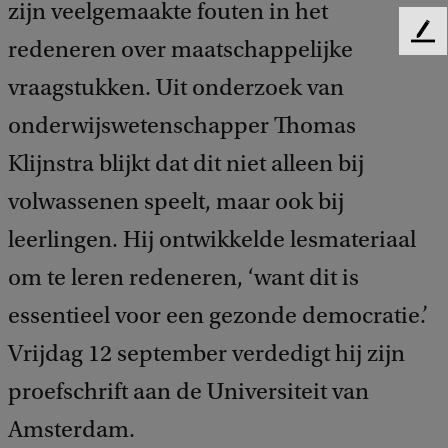
zijn veelgemaakte fouten in het
F
redeneren over maatschappelijke
e
vraagstukken. Uit onderzoek van
e
d
onderwijswetenschapper Thomas
b
a
Klijnstra blijkt dat dit niet alleen bij
c
k
volwassenen speelt, maar ook bij
leerlingen. Hij ontwikkelde lesmateriaal
om te leren redeneren, ‘want dit is
essentieel voor een gezonde democratie.’
Vrijdag 12 september verdedigt hij zijn
proefschrift aan de Universiteit van
Amsterdam.