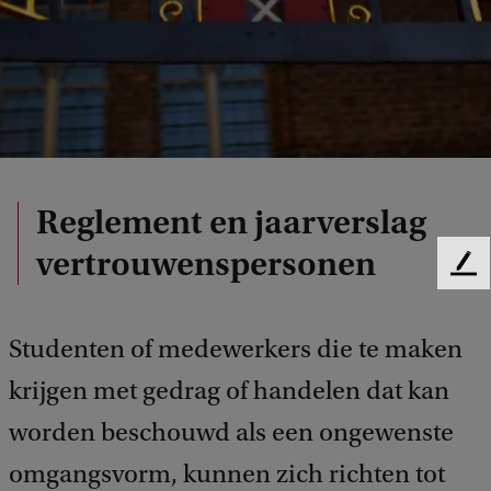
Reglement en jaarverslag
vertrouwenspersonen
F
e
e
Studenten of medewerkers die te maken
d
b
krijgen met gedrag of handelen dat kan
a
c
worden beschouwd als een ongewenste
k
omgangsvorm, kunnen zich richten tot