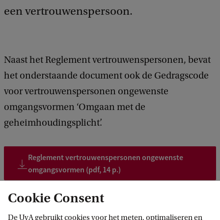
een vertrouwenspersoon.
Naast het Reglement vertrouwenspersonen, bevat
het onderstaande document ook de Gedragscode
voor vertrouwenspersonen ongewenste
omgangsvormen ‘Omgaan met de
geheimhoudingsplicht’.
Reglement vertrouwenspersonen ongewenste
omgangsvormen (pdf, 14 p.)
Cookie Consent
Jaarverslagen
De UvA gebruikt cookies voor het meten, optimaliseren en