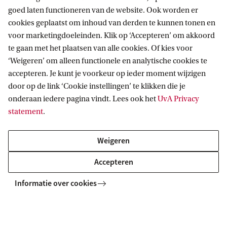
Vertrouwenspersonen
goed laten functioneren van de website. Ook worden er
cookies geplaatst om inhoud van derden te kunnen tonen en
Jaarverslag Vetrouwenspersonen 2025
voor marketingdoeleinden. Klik op ‘Accepteren’ om akkoord
te gaan met het plaatsen van alle cookies. Of kies voor
Jaarverslag Vertrouwenspersonen 2024
‘Weigeren’ om alleen functionele en analytische cookies te
accepteren. Je kunt je voorkeur op ieder moment wijzigen
Jaarverslag Vertrouwenspersonen 2023
door op de link ‘Cookie instellingen’ te klikken die je
Jaarverslag Vertrouwenspersonen 2022
onderaan iedere pagina vindt. Lees ook het
UvA Privacy
statement
.
Jaarverslag Vertrouwenspersonen 2021
Weigeren
Jaarverslag Vertrouwenspersonen 2020
Accepteren
Jaarverslag Vertrouwenspersonen 2019
Informatie over cookies
Home
Beleid en regelingen
Gedragscodes en sociale veiligheid