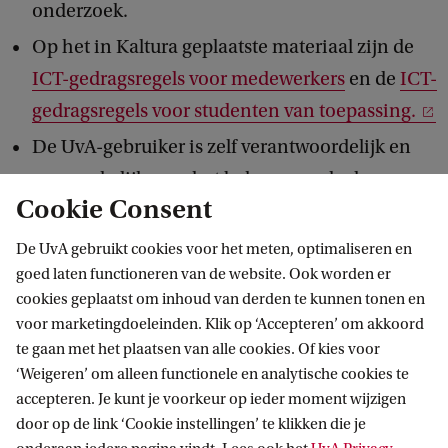
onderzoek.
Op het in Kaltura geplaatste materiaal zijn de
ICT-gedragsregels voor medewerkers
en de
ICT-
gedragsregels voor studenten van toepassing.
De UvA-gebruiker is zelf verantwoordelijk en
aansprakelijk voor het beheer van de door
Cookie Consent
hem/haar/hen op Kaltura geplaatste
bestanden.
De UvA gebruikt cookies voor het meten, optimaliseren en
goed laten functioneren van de website. Ook worden er
Indien en voor zover de gebruiker niet de maker
cookies geplaatst om inhoud van derden te kunnen tonen en
is van een bestand, is het de gebruiker
voor marketingdoeleinden. Klik op ‘Accepteren’ om akkoord
uitsluitend met toestemming van de maker
te gaan met het plaatsen van alle cookies. Of kies voor
toegestaan een bestand op Kaltura te plaatsen.
‘Weigeren’ om alleen functionele en analytische cookies te
accepteren. Je kunt je voorkeur op ieder moment wijzigen
De UvA-gebruiker plaatst uitsluitend aan UvA-
door op de link ‘Cookie instellingen’ te klikken die je
onderwijs en -onderzoek gerelateerd materiaal.