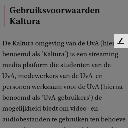
Gebruiksvoorwaarden
Kaltura
De Kaltura omgeving van de UvA (hierna
F
e
benoemd als ‘Kaltura’) is een streaming
e
d
media platform die studenten van de
b
UvA, medewerkers van de UvA en
a
c
personen werkzaam voor de UvA (hierna
k
benoemd als ‘UvA-gebruikers’) de
mogelijkheid biedt om video- en
audiobestanden te gebruiken ten behoeve