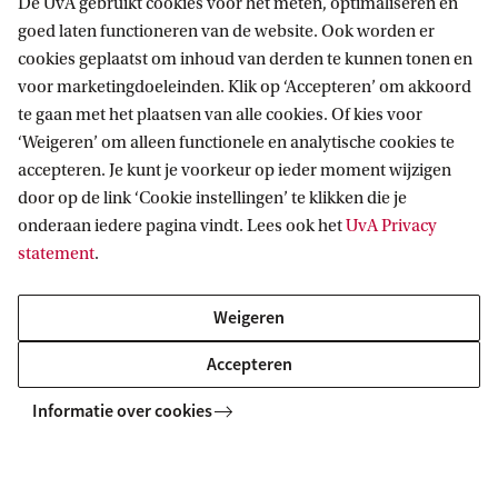
De UvA gebruikt cookies voor het meten, optimaliseren en
goed laten functioneren van de website. Ook worden er
cookies geplaatst om inhoud van derden te kunnen tonen en
voor marketingdoeleinden. Klik op ‘Accepteren’ om akkoord
UvA Academy
te gaan met het plaatsen van alle cookies. Of kies voor
‘Weigeren’ om alleen functionele en analytische cookies te
UvA Academy biedt toegankelijk academisch onderwijs
accepteren. Je kunt je voorkeur op ieder moment wijzigen
voor professionals die verdieping en inspiratie zoeken.
door op de link ‘Cookie instellingen’ te klikken die je
onderaan iedere pagina vindt. Lees ook het
UvA Privacy
statement
.
Weigeren
Accepteren
Informatie over cookies
Informatics Institute