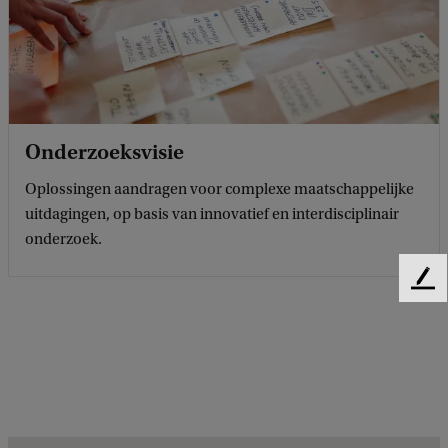
Onderzoeksvisie
Oplossingen aandragen voor complexe maatschappelijke
uitdagingen, op basis van innovatief en interdisciplinair
onderzoek.
F
e
e
d
b
a
c
k