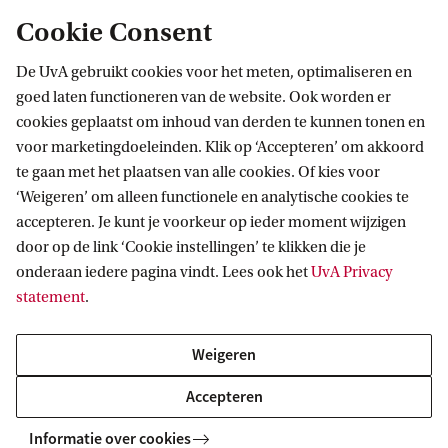
Home
Over de Universiteit
Cookie Consent
De UvA gebruikt cookies voor het meten, optimaliseren en
goed laten functioneren van de website. Ook worden er
cookies geplaatst om inhoud van derden te kunnen tonen en
voor marketingdoeleinden. Klik op ‘Accepteren’ om akkoord
te gaan met het plaatsen van alle cookies. Of kies voor
‘Weigeren’ om alleen functionele en analytische cookies te
Informatie voor
accepteren. Je kunt je voorkeur op ieder moment wijzigen
door op de link ‘Cookie instellingen’ te klikken die je
Bachelorstudiekiezers
Direct naar
onderaan iedere pagina vindt. Lees ook het
UvA Privacy
Masterstudiekiezers
statement
.
UvA-studenten
Webmail
Contact
Medewerkers
Bibliotheek
Weigeren
Journalisten
Vacatures
Contact en locaties
Accepteren
Alumni
Huisstijl
UvA op social media
Schooldecanen en vakdocenten
Informatie over cookies
Doneren