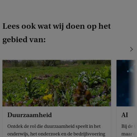
g
o
p
Lees ook wat wij doen op het
d
gebied van:
e
U
v
A
Duurzaamheid
AI
Ontdek de rol die duurzaamheid speelt in het
Bij de 
onderwijs, het onderzoek en de bedrijfsvoering
maar oo