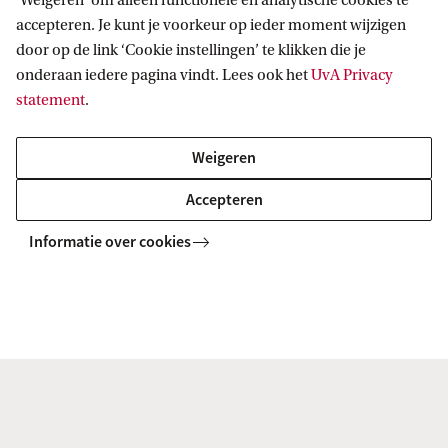
‘Weigeren’ om alleen functionele en analytische cookies te
bijdragen aan betekenisvolle verandering. Samen
-
accepteren. Je kunt je voorkeur op ieder moment wijzigen
kunnen we onze impact vergroten en een betere
S
door op de link ‘Cookie instellingen’ te klikken die je
toekomst vormgeven.
onderaan iedere pagina vindt. Lees ook het
UvA Privacy
h
statement
.
We hopen je daar te zien!
a
p
Weigeren
Dit evenement is Engelstalig.
i
Accepteren
n
Schrijf je in voor de UvA Alumniweek
g
Informatie over cookies
i
m
p
Roeterseilandcampus - building
a
J/K
c
Ruimte REC Impact
t
Valckenierstraat 65-67