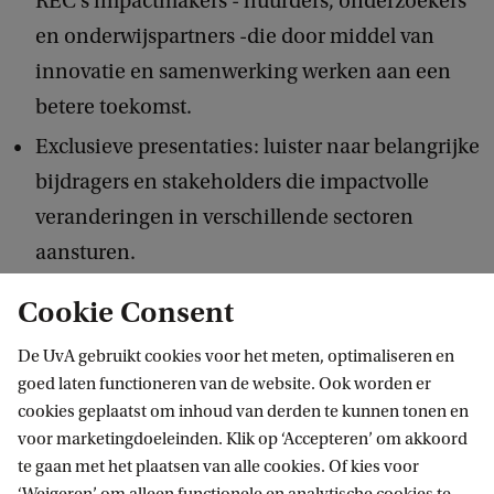
REC's impactmakers - huurders, onderzoekers
m
en onderwijspartners -die door middel van
e
innovatie en samenwerking werken aan een
n
betere toekomst.
t
Exclusieve presentaties: luister naar belangrijke
A
bijdragers en stakeholders die impactvolle
l
veranderingen in verschillende sectoren
u
aansturen.
m
Foto-expositie: laat je inspireren door de
n
Cookie Consent
fotogalerij van de REC impactmakers.
i
De UvA gebruikt cookies voor het meten, optimaliseren en
w
goed laten functioneren van de website. Ook worden er
Dit is een unieke kans om meer te weten te komen
e
cookies geplaatst om inhoud van derden te kunnen tonen en
over het werk van REC Impact en te ontdekken
voor marketingdoeleinden. Klik op ‘Accepteren’ om akkoord
e
hoe JIJ, als UvA-alumnus, kunt samenwerken en
te gaan met het plaatsen van alle cookies. Of kies voor
k