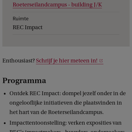
Roeterseilandcampus - building J/K
g
e
Ruimte
v
REC Impact
e
n
s
Enthousiast?
Schrijf je hier meteen in!
v
a
Programma
n
e
Ontdek REC Impact: dompel jezelf onder in de
v
ongelooflijke initiatieven die plaatsvinden in
e
het hart van de Roeterseilandcampus.
n
Impacttentoonstelling: verken exposities van
e