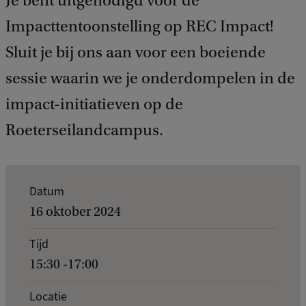
Je bent uitgenodigd voor de
e
d
Impacttentoonstelling op REC Impact!
b
Sluit je bij ons aan voor een boeiende
a
c
sessie waarin we je onderdompelen in de
k
impact-initiatieven op de
Roeterseilandcampus.
K
Datum
e
16 oktober 2024
r
Tijd
n
15:30 -17:00
g
e
Locatie