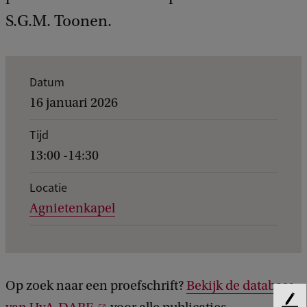
S.G.M. Toonen.
K
Datum
e
16 januari 2026
r
Tijd
n
13:00 -14:30
g
e
Locatie
Agnietenkapel
g
e
v
e
Op zoek naar een proefschrift?
Bekijk de database
n
F