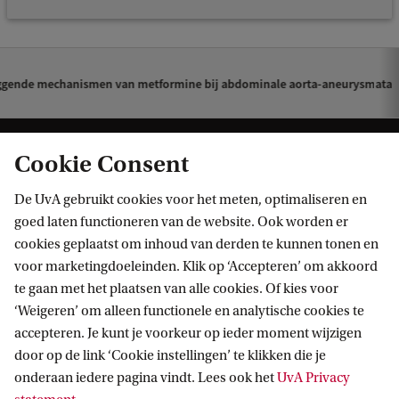
e
m
e
ggende mechanismen van metformine bij abdominale aorta-aneurysmata
n
t
Cookie Consent
D
e
De UvA gebruikt cookies voor het meten, optimaliseren en
o
goed laten functioneren van de website. Ook worden er
cookies geplaatst om inhoud van derden te kunnen tonen en
n
Informatie voor
voor marketingdoeleinden. Klik op ‘Accepteren’ om akkoord
d
te gaan met het plaatsen van alle cookies. Of kies voor
Bachelorstudiekiezers
e
Direct naar
‘Weigeren’ om alleen functionele en analytische cookies te
Masterstudiekiezers
accepteren. Je kunt je voorkeur op ieder moment wijzigen
r
UvA-studenten
Webmail
door op de link ‘Cookie instellingen’ te klikken die je
l
Contact
Medewerkers
onderaan iedere pagina vindt. Lees ook het
UvA Privacy
Bibliotheek
i