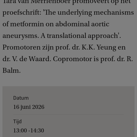
Tara van Merrienboer promoveert op het
proefschrift: 'The underlying mechanisms
of metformin on abdominal aortic
aneurysms. A translational approach'.
Promotoren zijn prof. dr. K.K. Yeung en
dr. V. de Waard. Copromotor is prof. dr. R.
Balm.
K
Datum
e
16 juni 2026
r
Tijd
n
13:00 -14:30
g