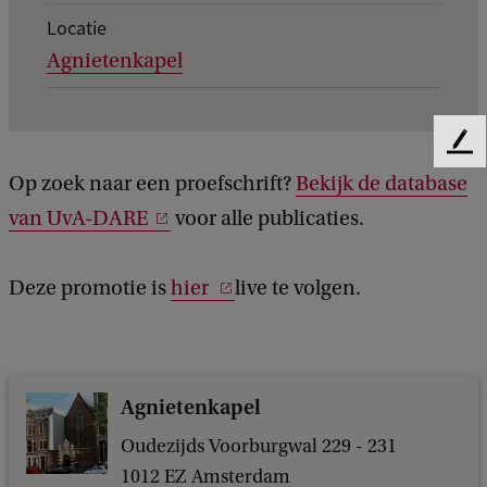
e
Locatie
Agnietenkapel
g
e
v
F
e
e
Op zoek naar een proefschrift?
Bekijk de database
n
e
van UvA-DARE
voor alle publicaties.
d
s
b
v
a
Deze promotie is
hier
live te volgen.
c
a
k
n
e
Agnietenkapel
v
e
Oudezijds Voorburgwal 229 - 231
1012 EZ Amsterdam
n