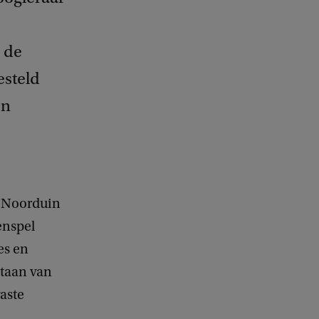
 de
esteld
en
t Noorduin
enspel
es en
staan van
aste