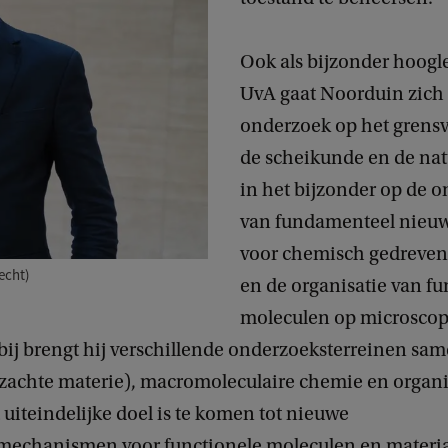
Ook als bijzonder hoogl
UvA gaat Noorduin zich 
onderzoek op het grensv
de scheikunde en de na
in het bijzonder op de o
van fundamenteel nieuw
voor chemisch gedreven
echt)
en de organisatie van fu
moleculen op microscop
bij brengt hij verschillende onderzoeksterreinen sam
 (zachte materie), macromoleculaire chemie en organ
uiteindelijke doel is te komen tot nieuwe
echanismen voor functionele moleculen en materia