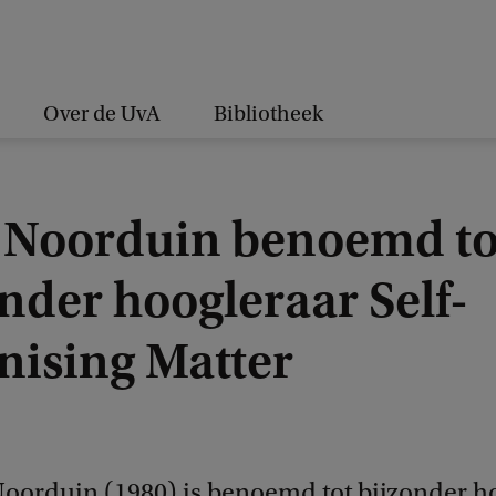
Over de UvA
Bibliotheek
Noorduin benoemd to
nder hoogleraar Self-
nising Matter
oorduin (1980) is benoemd tot bijzonder h