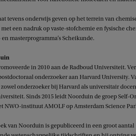
at tevens onderwijs geven op het terrein van chemi
 met een nadruk op vaste-stofchemie en fysische ch
- en masterprogramma’s Scheikunde.
uin
omoveerde in 2010 aan de Radboud Universiteit. Ve
 postdoctoraal onderzoeker aan Harvard University. V
 zowel onderzoeker bij Harvard als universitair doce
versiteit. Sinds 2015 leidt Noorduin de groep Self-O
het NWO-instituut AMOLF op Amsterdam Science Par
ek van Noorduin is gepubliceerd in een groot aantal
de wetenschappelijke tijdschriften en hij ontving v