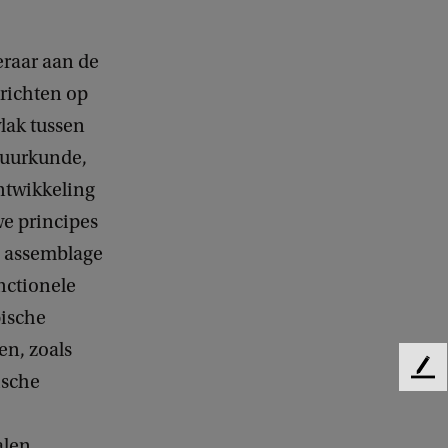
eraar aan de
richten op
lak tussen
tuurkunde,
ntwikkeling
e principes
 assemblage
nctionele
ische
en, zoals
F
ische
e
e
d
len.