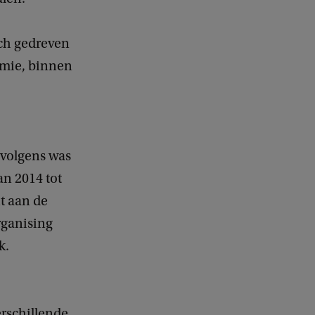
b
a
sch gedreven
c
k
emie, binnen
rvolgens was
an 2014 tot
nt aan de
rganising
k.
erschillende