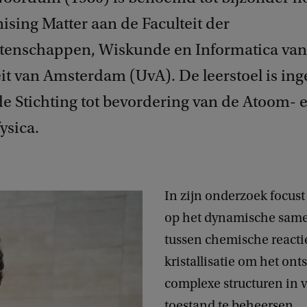
ising Matter aan de Faculteit der
enschappen, Wiskunde en Informatica van
it van Amsterdam (UvA). De leerstoel is ing
e Stichting tot bevordering van de Atoom- 
ysica.
In zijn onderzoek focus
op het dynamische sam
tussen chemische reacti
kristallisatie om het ont
complexe structuren in v
toestand te beheersen.