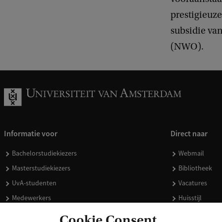
prestigieuz
subsidie va
(NWO).
Informatie voor
Direct naar
Bachelorstudiekiezers
Webmail
Masterstudiekiezers
Bibliotheek
UvA-studenten
Vacatures
Medewerkers
Huisstijl
Journalisten
Doneren
Cookie Consent