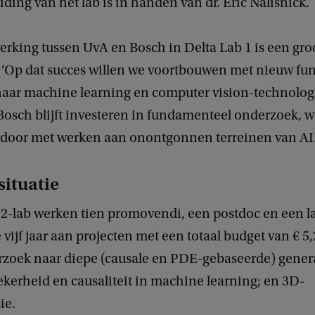
eiding van het lab is in handen van dr. Eric Nalisnick.
king tussen UvA en Bosch in Delta Lab 1 is een groot
s. ‘Op dat succes willen we voortbouwen met nieuw f
aar machine learning en computer vision-technolog
t Bosch blijft investeren in fundamenteel onderzoek, 
 door met werken aan onontgonnen terreinen van AI.
ituatie
a 2-lab werken tien promovendi, een postdoc en een
ijf jaar aan projecten met een totaal budget van € 5
zoek naar diepe (causale en PDE-gebaseerde) gener
kerheid en causaliteit in machine learning; en 3D-
ie.