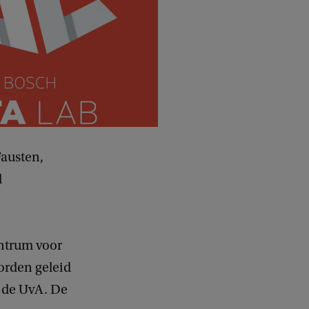
Fausten,
l
entrum voor
worden geleid
n de UvA. De