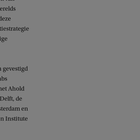
werelds
deze
iestrategie
ige
n gevestigd
abs
met Ahold
Delft, de
msterdam en
n Institute