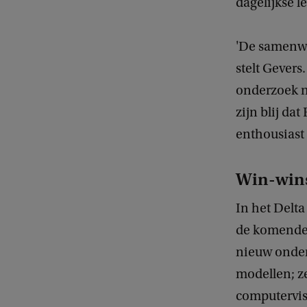
dagelijkse l
'De samenwer
stelt Gever
onderzoek n
zijn blij da
enthousiast
Win-wins
In het Delt
de komende v
nieuw onder
modellen; ze
computervis