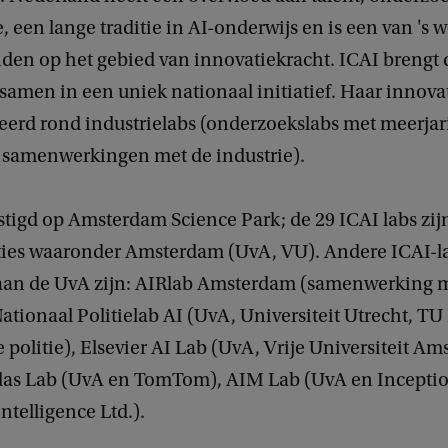
, een lange traditie in AI-onderwijs en is een van 's 
nden op het gebied van innovatiekracht. ICAI brengt 
amen in een uniek nationaal initiatief. Haar innovat
seerd rond industrielabs (onderzoekslabs met meerjar
e samenwerkingen met de industrie).
stigd op Amsterdam Science Park; de 29 ICAI labs zij
aties waaronder Amsterdam (UvA, VU). Andere ICAI-l
an de UvA zijn: AIRlab Amsterdam (samenwerking 
ationaal Politielab AI (UvA, Universiteit Utrecht, TU 
politie), Elsevier AI Lab (UvA, Vrije Universiteit A
Atlas Lab (UvA en TomTom), AIM Lab (UvA en Inceptio
 Intelligence Ltd.).