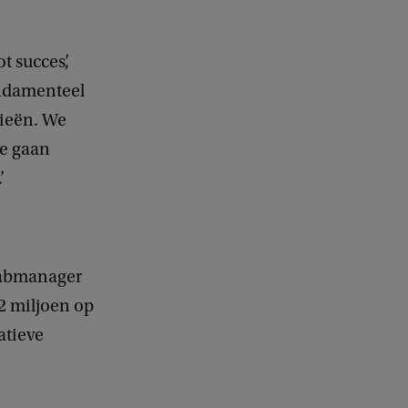
 succes’,
undamenteel
ieën. We
we gaan
’
 labmanager
,2 miljoen op
atieve