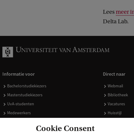
Lees
meer i
Delta Lab.
Informatie voor
Direct naar
Bachelorstudiekiezers
Webmail
Masterstudiekiezers
Bibliotheek
UvA-studenten
Vacatures
Medewerkers
Huisstijl
Journalisten
Doneren
Cookie Consent
Alumni
Merchandise 