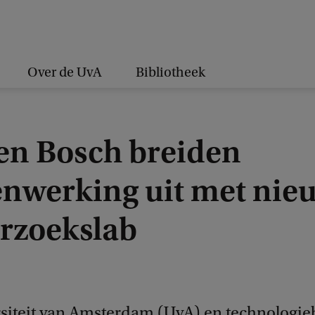
Over de UvA
Bibliotheek
en Bosch breiden
nwerking uit met nie
rzoekslab
siteit van Amsterdam (UvA) en technologieb