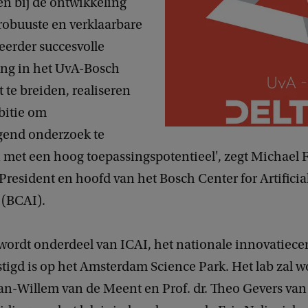
n bij de ontwikkeling
 robuuste en verklaarbare
eerder succesvolle
ng in het UvA-Bosch
t te breiden, realiseren
bitie om
gend onderzoek te
met een hoog toepassingspotentieel', zegt Michael 
President en hoofd van het Bosch Center for Artificia
 (BCAI).
 wordt onderdeel van ICAI, het nationale innovatiec
stigd is op het Amsterdam Science Park. Het lab zal 
Jan-Willem van de Meent en Prof. dr. Theo Gevers va