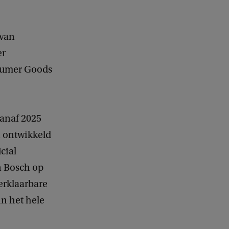
 van
er
nsumer Goods
Vanaf 2025
n ontwikkeld
cial
n Bosch op
verklaarbare
in het hele