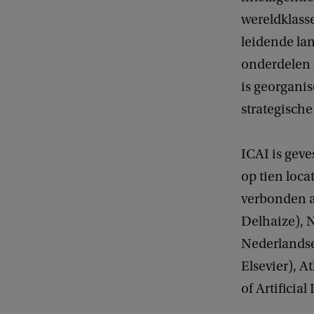
wereldklasse
leidende la
onderdelen s
is georgani
strategisch
ICAI is geve
op tien loc
verbonden a
Delhaize), N
Nederlandse 
Elsevier), 
of Artificial