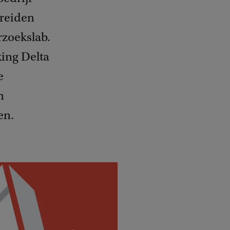
reiden
rzoekslab.
king Delta
e
n
en.