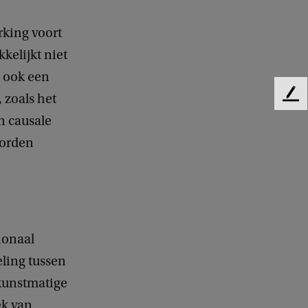
king voort
kelijkt niet
t ook een
 zoals het
F
e
n causale
e
worden
d
b
a
c
k
tionaal
eling tussen
 kunstmatige
ek van