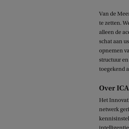
Van de Meen
te zetten. W
alleen de ac
schat aan us
opnemen van
structuur e
toegekend a
Over ICA
Het Innovati
netwerk geri
kennisinstel
intelligenti