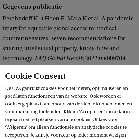
Gegevens publicatie
Perehudoff K, 't Hoen E, Mara K et al. A pandemic
treaty for equitable global access to medical
countermeasures: seven recommendations for
sharing intellectual property, know-how and
technology.
BMJ Global Health
2022;0:e009709.
doi:10.1136/bmjgh-2022-009709.
Cookie Consent
De UvA gebruikt cookies voor het meten, optimaliseren en
goed laten functioneren van de website. Ook worden er
cookies geplaatst om inhoud van derden te kunnen tonen en
voor marketingdoeleinden. Klik op ‘Accepteren’ om akkoord
te gaan met het plaatsen van alle cookies. Of kies voor
‘Weigeren’ om alleen functionele en analytische cookies te
Informatie voor
accepteren. Je kunt je voorkeur op ieder moment wijzigen