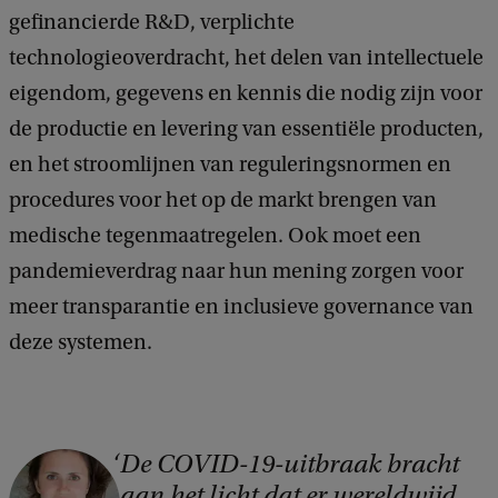
d
gefinancierde R&D, verplichte
b
technologieoverdracht, het delen van intellectuele
a
c
eigendom, gegevens en kennis die nodig zijn voor
k
de productie en levering van essentiële producten,
en het stroomlijnen van reguleringsnormen en
procedures voor het op de markt brengen van
medische tegenmaatregelen. Ook moet een
pandemieverdrag naar hun mening zorgen voor
meer transparantie en inclusieve governance van
deze systemen.
De COVID-19-uitbraak bracht
C
aan het licht dat er wereldwijd