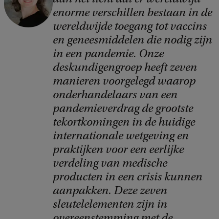
o
enorme verschillen bestaan in de
p
wereldwijde toegang tot vaccins
y
en geneesmiddelen die nodig zijn
r
in een pandemie. Onze
i
deskundigengroep heeft zeven
manieren voorgelegd waarop
g
onderhandelaars van een
h
pandemieverdrag de grootste
t
tekortkomingen in de huidige
:
internationale wetgeving en
j
praktijken voor een eerlijke
a
verdeling van medische
producten in een crisis kunnen
aanpakken. Deze zeven
sleutelelementen zijn in
overeenstemming met de