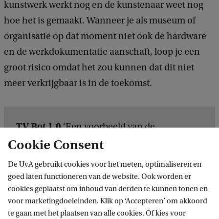
kunstwerk werkt nog en de kunstenaar weet nog
hoe het is gemaakt. Wanneer je als museum of
organisatie op dat moment niet ook de hardware
en de werkdokumentatie aanschaft, loop je een
groot risico omdat het zou kunnen dat dit niet
meer verkrijgbaar is in de toekomst.
TV Bot 1.0
‘Een voorbeeld van de
Cookie Consent
verandering bij een software-gebaseerd
kunstwerk is het
TV Bot 1.0
, in 2004
De UvA gebruikt cookies voor het meten, optimaliseren en
gemaakt door Marc Lee. Het is een internet-
goed laten functioneren van de website. Ook worden er
gebaseerd kunstwerk dat draaide op een
cookies geplaatst om inhoud van derden te kunnen tonen en
voor marketingdoeleinden. Klik op ‘Accepteren’ om akkoord
webbrowser. Het publiek krijgt
te gaan met het plaatsen van alle cookies. Of kies voor