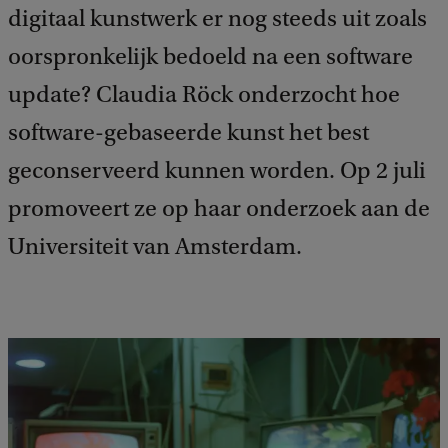
digitaal kunstwerk er nog steeds uit zoals
e
d
oorspronkelijk bedoeld na een software
b
a
update? Claudia Röck onderzocht hoe
c
k
software-gebaseerde kunst het best
geconserveerd kunnen worden. Op 2 juli
promoveert ze op haar onderzoek aan de
Universiteit van Amsterdam.