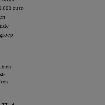
0.000 euro
 en
ende
sgroep
meinen
ste
) en