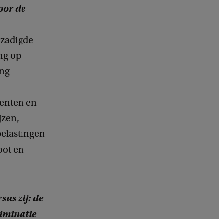
oor de
rzadigde
ing op
ing
menten en
jzen,
belastingen
oot en
sus zij: de
riminatie