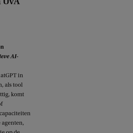
n UvA
on
eve AI-
hatGPT in
, als tool
ttig, komt
of
apaciteiten
e agenten,
ie op de