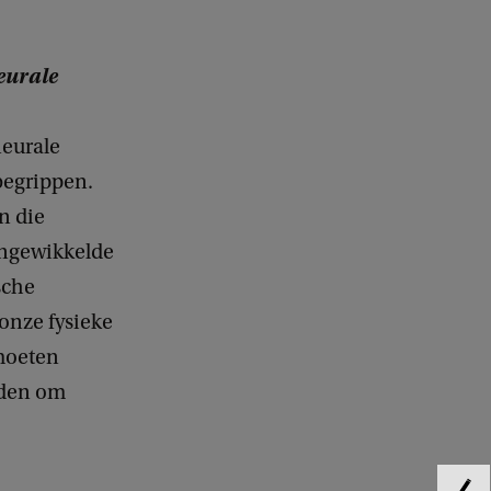
eurale
neurale
begrippen.
n die
ingewikkelde
sche
onze fysieke
 moeten
uden om