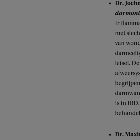
Dr. Joch
darmonts
Inflamma
met slech
van wond
darmcelty
letsel. D
afweersys
begrijpe
darmwand
is in IBD
behandel
Dr. Maxi