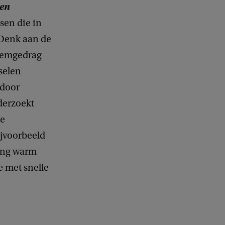
gen
en die in
 Denk aan de
stemgedrag
selen
 door
derzoekt
de
ijvoorbeeld
lang warm
e met snelle