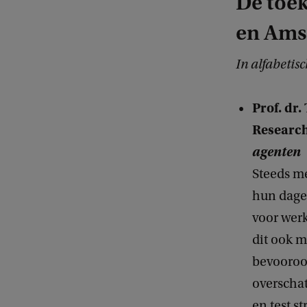
De toe
en Am
In alfabetis
Prof. dr
Researc
agenten
Steeds m
hun dagel
voor werk
dit ook m
bevooroo
overscha
en test s