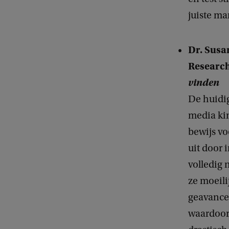
juiste ma
Dr. Sus
Researc
vinden
De huidig
media kin
bewijs vo
uit door i
volledig 
ze moeili
geavance
waardoor