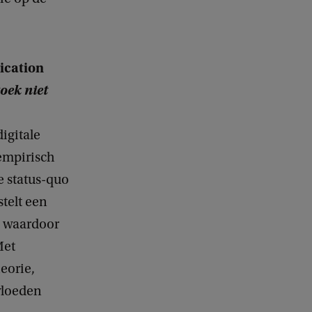
ication
oek niet
igitale
 empirisch
e status-quo
stelt een
d, waardoor
Met
eorie,
vloeden