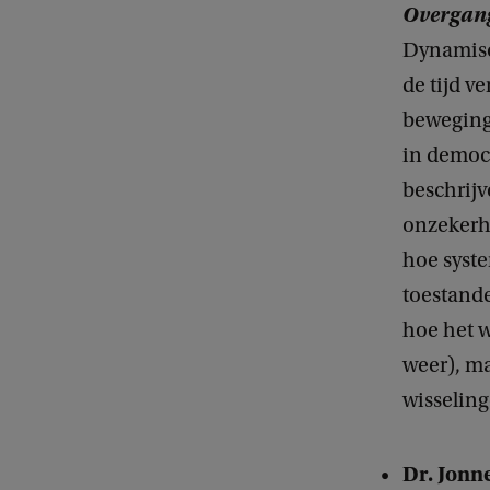
Overgang
Dynamisc
de tijd v
beweging 
in democr
beschrijv
onzekerh
hoe syst
toestande
hoe het w
weer), ma
wisseling
Dr. Jonn