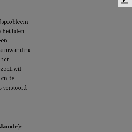
F
e
e
idsprobleem
d
b
 het falen
a
een
c
k
 darmwand na
 het
rzoek wil
 om de
s verstoord
e
skunde):