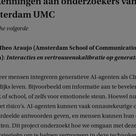
kenningen aan onderzoekers va
sterdam UMC
che volgorde
. Theo Araujo (Amsterdam School of Communicati
h)
Interacties en vertrouwenskalibratie op generati
:
eer mensen integreren generatieve AI-agenten als C
ijks leven. Bijvoorbeeld om informatie aan te bevelen
 of school, of zelfs voor emotionele steun. Hoewel nu
et risico's. AI-agenten kunnen vaak onnauwkeurige 
rdeelde antwoorden geven, en mensen kunnen hun c
tten. Dit project onderzoekt hoe we omgaan met dez
trategieën om te helpen vertrouwen in deze technolog