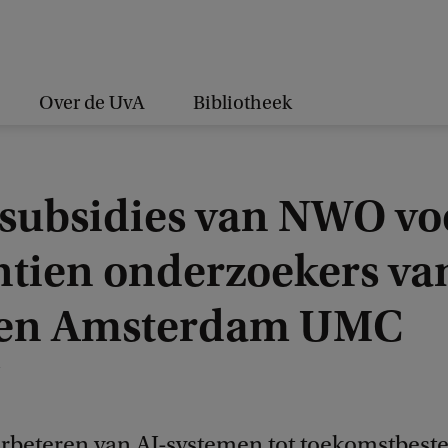
Over de UvA
Bibliotheek
-subsidies van NWO vo
ntien onderzoekers va
en Amsterdam UMC
4
erbeteren van AI-systemen tot toekomstbest