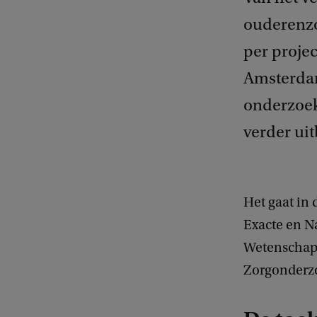
ouderenzo
per proje
Amsterda
onderzoek
verder ui
Het gaat in
Exacte en N
Wetenschap
Zorgonderz