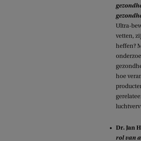
gezondhe
gezondhe
Ultra-bew
vetten, z
heffen? 
onderzoek
gezondhe
hoe vera
producte
gerelatee
luchtverv
Dr. Jan 
rol van 