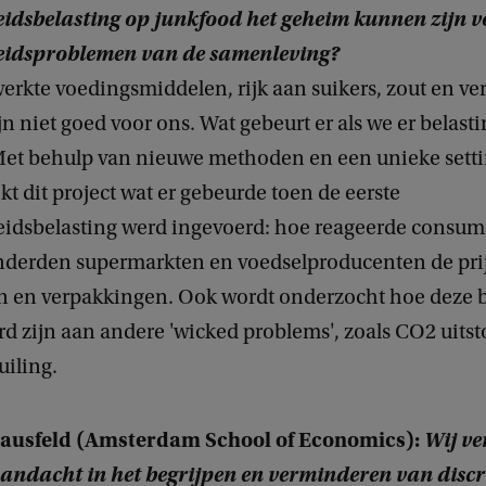
idsbelasting op junkfood het geheim kunnen zijn v
idsproblemen van de samenleving?
erkte voedingsmiddelen, rijk aan suikers, zout en ve
ijn niet goed voor ons. Wat gebeurt er als we er belast
Met behulp van nieuwe methoden en een unieke sett
t dit project wat er gebeurde toen de eerste
idsbelasting werd ingevoerd: hoe reageerde consu
nderden supermarkten en voedselproducenten de pri
n en verpakkingen. Ook wordt onderzocht hoe deze 
rd zijn aan andere 'wicked problems', zoals CO2 uitst
uiling.
Hausfeld (Amsterdam School of Economics):
Wij ver
aandacht in het begrijpen en verminderen van disc