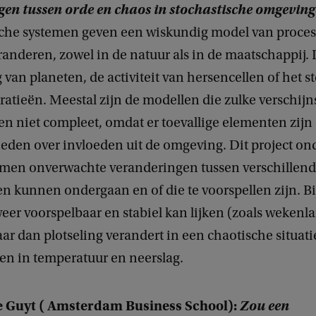
en tussen orde en chaos in stochastische omgevin
he systemen geven een wiskundig model van process
eranderen, zowel in de natuur als in de maatschappij.
van planeten, de activiteit van hersencellen of het 
atieën. Meestal zijn de modellen die zulke verschijn
en niet compleet, omdat er toevallige elementen zijn
eden over invloeden uit de omgeving. Dit project on
emen onverwachte veranderingen tussen verschillen
n kunnen ondergaan en of die te voorspellen zijn. B
eer voorspelbaar en stabiel kan lijken (zoals weken
ar dan plotseling verandert in een chaotische situati
en in temperatuur en neerslag.
e Guyt ( Amsterdam Business School):
Zou een