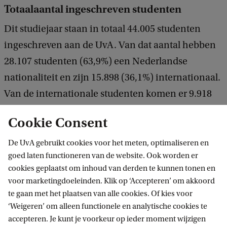
Totaalaantal ingeschreven studenten
Dit studiejaar staan in totaal 44.005 studenten
ingeschreven aan de UvA. Van dat aantal hebben
28.107 studenten (63,9%) een Nederlandse
nationaliteit en zijn 15.898 (36,1%) internationaal.
Van de internationale studenten komen er 9.918
studenten uit de EER en 5.980 uit niet-EER-landen.
Cookie Consent
De UvA gebruikt cookies voor het meten, optimaliseren en
goed laten functioneren van de website. Ook worden er
cookies geplaatst om inhoud van derden te kunnen tonen en
voor marketingdoeleinden. Klik op ‘Accepteren’ om akkoord
te gaan met het plaatsen van alle cookies. Of kies voor
‘Weigeren’ om alleen functionele en analytische cookies te
Informatie voor
accepteren. Je kunt je voorkeur op ieder moment wijzigen