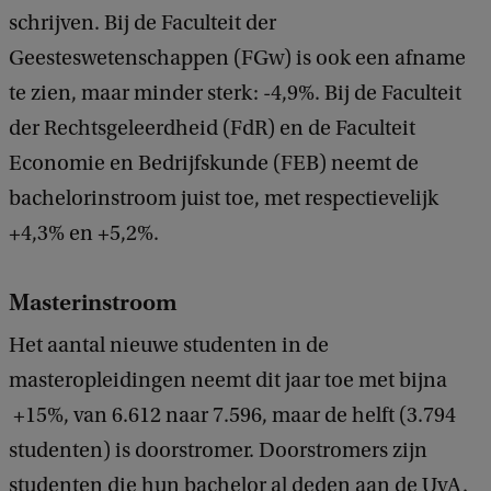
d
schrijven. Bij de Faculteit der
b
Geesteswetenschappen (FGw) is ook een afname
a
c
te zien, maar minder sterk: -4,9%. Bij de Faculteit
k
der Rechtsgeleerdheid (FdR) en de Faculteit
Economie en Bedrijfskunde (FEB) neemt de
bachelorinstroom juist toe, met respectievelijk
+4,3% en +5,2%.
Masterinstroom
Het aantal nieuwe studenten in de
masteropleidingen neemt dit jaar toe met bijna
+15%, van 6.612 naar 7.596, maar de helft (3.794
studenten) is doorstromer. Doorstromers zijn
studenten die hun bachelor al deden aan de UvA.