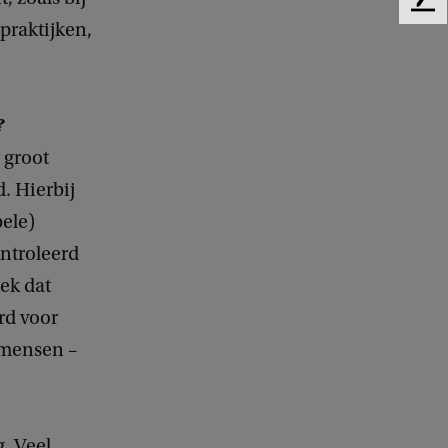
F
epraktijken,
e
e
d
b
a
?
c
 groot
k
. Hierbij
ele)
ontroleerd
ek dat
rd voor
 mensen –
g. Veel