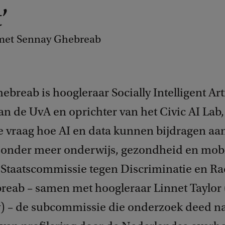
’
 met Sennay Ghebreab
breab is hoogleraar Socially Intelligent Arti
n de UvA en oprichter van het Civic AI Lab,
e vraag hoe AI en data kunnen bijdragen aan
 onder meer onderwijs, gezondheid en mobili
e Staatscommissie tegen Discriminatie en R
breab – samen met hoogleraar Linnet Taylor 
y) – de subcommissie die onderzoek deed n