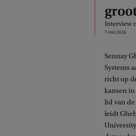
groot
Interview
7 mei 2026
Sennay Ghe
Systems aa
richt op d
kansen in
lid van d
leidt Ghe
Universit