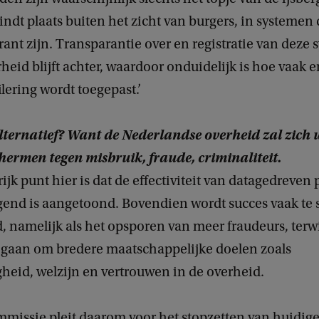
vindt plaats buiten het zicht van burgers, in systemen
rant zijn. Transparantie over en registratie van deze
heid blijft achter, waardoor onduidelijk is hoe vaak 
lering wordt toegepast.’
alternatief? Want de Nederlandse overheid zal zich 
chermen tegen misbruik, fraude, criminaliteit.
ijk punt hier is dat de effectiviteit van datagedreven 
igend is aangetoond. Bovendien wordt succes vaak te 
, namelijk als het opsporen van meer fraudeurs, terwi
gaan om bredere maatschappelijke doelen zoals
heid, welzijn en vertrouwen in de overheid.
mmissie pleit daarom voor het stopzetten van huidig