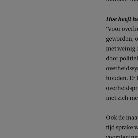
Hoe heeft h
‘Voor overhe
geworden, o
met weinig c
door politi
overheidssys
houden. Er i
overheidspr
met zich mee
Ook de maats
tijd sprake
voorziening