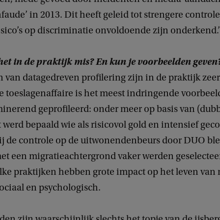
faude’ in 2013. Dit heeft geleid tot strengere control
isico’s op discriminatie onvoldoende zijn onderkend.’
et in de praktijk mis? En kun je voorbeelden geven
 van datagedreven profilering zijn in de praktijk zeer
 toeslagenaffaire is het meest indringende voorbeeld
minerend geprofileerd: onder meer op basis van (dubb
t werd bepaald wie als risicovol gold en intensief gec
ij de controle op de uitwonendenbeurs door DUO ble
et een migratieachtergrond vaker werden geselectee
ulke praktijken hebben grote impact op het leven van
sociaal en psychologisch.
en zijn waarschijnlijk slechts het topje van de ijsber