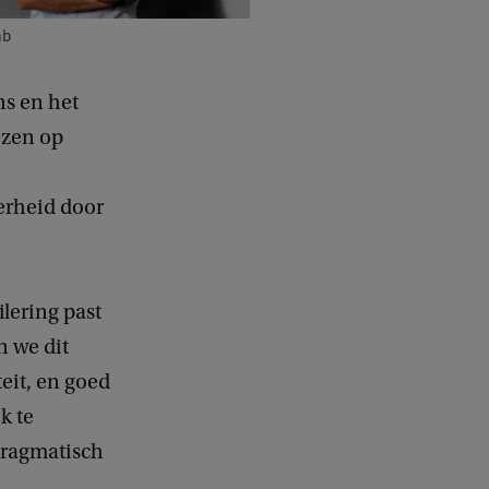
ab
ns en het
ezen op
e
erheid door
lering past
n we dit
teit, en goed
k te
pragmatisch