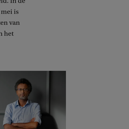
id. In de
 mei is
ten van
n het