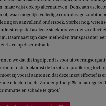
, maar wijst ook op alternatieven. Denk aan aselect
n of, waar mogelijk, volledige controles, gecombinee
alering en aanvullend onderzoek. Sterker nog, wetens
derstreept dat aselecte steekproeven net zo effectief
 zijn. Daarnaast zijn deze methoden transparanter, eer
et risico op discriminatie.
ennen we dat dit ingrijpend is voor uitvoeringsorganis
rheid in de toekomst de inzet van profilering toch 
moet zij vooraf aantonen dat deze inzet effectief is 
nde effecten heeft. Zonder principiële maatregelen bl
scriminatie en schade te groot.’