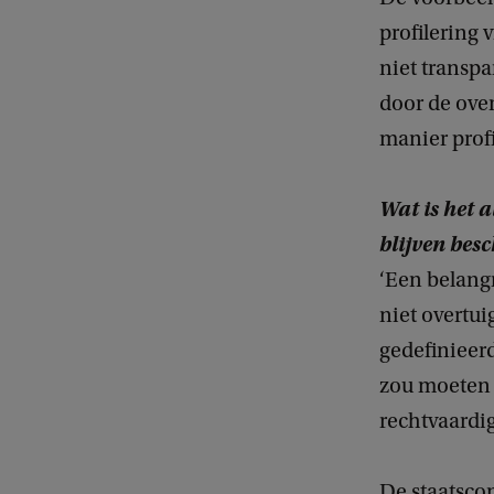
profilering 
niet transpa
door de over
manier profi
Wat is het 
blijven bes
‘Een belangr
niet overtu
gedefinieerd
zou moeten 
rechtvaardig
De staatsco