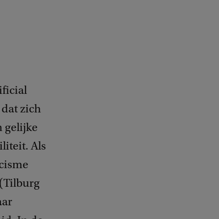
ficial
 dat zich
 gelijke
teit. Als
acisme
(Tilburg
aar