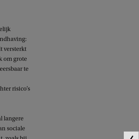
elijk
andhaving:
t versterkt
k om grote
eersbaar te
ter risico’s
al langere
an sociale
 zoals bij