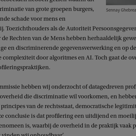
scriminatie van grote groepen burgers,
Sennay Ghebre
ende schade voor mens en
j. Toezichthouders als de Autoriteit Persoonsgegeve
r de Rechten van de Mens hebben herhaaldelijk gew
ge en discriminerende gegevensverwerking en op d
complexiteit door algoritmes en AI. Toch gaat de ov
fileringspraktijken.
ommissie hebben wij onderzocht of datagedreven profi
overheid die discriminatie wil voorkomen, en hebbe
 principes van de rechtsstaat, democratische legitimi
e conclusie is dat profilering een uitdijend en moeilij
enomeen is, waarbij de overheid in de praktijk vaak 
t vinden wij onhoudbaar.’