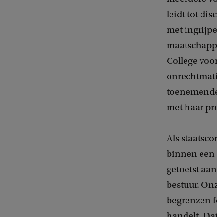
leidt tot di
met ingrijp
maatschappi
College voo
onrechtmati
toenemende 
met haar pro
Als staatsc
binnen een 
getoetst aan
bestuur. Onz
begrenzen f
handelt. Da