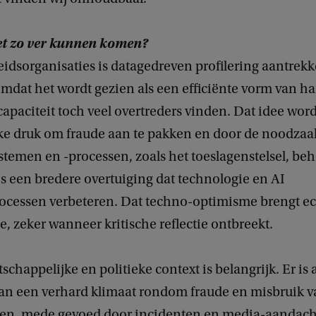
et zo ver kunnen komen?
idsorganisaties is datagedreven profilering aantrekk
mdat het wordt gezien als een efficiënte vorm van h
apaciteit toch veel overtreders vinden. Dat idee word
eke druk om fraude aan te pakken en door de noodzaa
temen en -processen, zoals het toeslagenstelsel, beh
s een bredere overtuiging dat technologie en AI
ocessen verbeteren. Dat techno-optimisme brengt ech
, zeker wanneer kritische reflectie ontbreekt.
chappelijke en politieke context is belangrijk. Er is 
 van een verhard klimaat rondom fraude en misbruik v
en, mede gevoed door incidenten en media-aandacht,