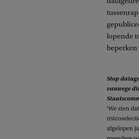
datagedre
tussenrapp
gepublice
lopende t
beperken 
Stop datage
vanwege dis
Staatscomm
‘We zien dat
risicoselect
afgelopen ja
meerdere vo