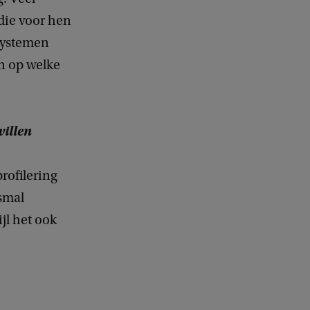
 die voor hen
 systemen
en op welke
willen
profilering
smal
jl het ook
e