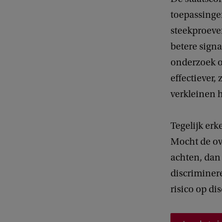
toepassingen
steekproeve
betere sign
onderzoek on
effectiever,
verkleinen h
Tegelijk erk
Mocht de ove
achten, dan 
discriminere
risico op di