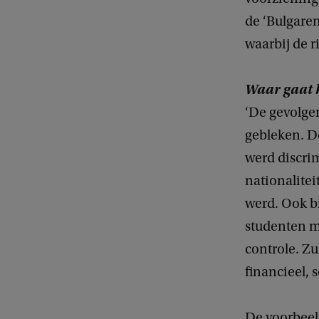
de ‘Bulgaren
waarbij de r
Waar gaat h
‘De gevolgen
gebleken. De
werd discri
nationalitei
werd. Ook b
studenten m
controle. Z
financieel, 
De voorbeeld