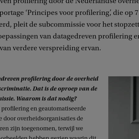
ven profilering door de Nederlandse overhe
ortage ‘Principes voor profilering’, die op 7
erd, pleit de subcommissie voor het stopzet
oepassingen van datagedreven profilering e
van verdere verspreiding ervan.
dreven profilering door de overheid
criminatie. Dat is de oproep van de
issie. Waarom is dat nodig?
 profilering en geautomatiseerde
ie door overheidsorganisaties de
ren zijn toegenomen, terwijl we
orbeelden hebben gezien waarin dit