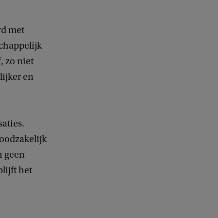
e
rd met
chappelijk
, zo niet
lijker en
aties.
noodzakelijk
en geen
ijft het