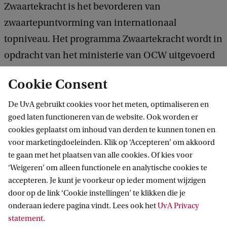
Zwaartekracht is het bevorderen van
zwaartepuntvorming van internationaal
topniveau. Het programma Zwaartekracht wordt in
opdracht van het ministerie van OCW uitgevoerd
door NWO.
Cookie Consent
De UvA gebruikt cookies voor het meten, optimaliseren en
goed laten functioneren van de website. Ook worden er
cookies geplaatst om inhoud van derden te kunnen tonen en
voor marketingdoeleinden. Klik op ‘Accepteren’ om akkoord
te gaan met het plaatsen van alle cookies. Of kies voor
‘Weigeren’ om alleen functionele en analytische cookies te
Informatie voor
accepteren. Je kunt je voorkeur op ieder moment wijzigen
door op de link ‘Cookie instellingen’ te klikken die je
Bachelorstudiekiezers
Direct naar
onderaan iedere pagina vindt. Lees ook het
UvA Privacy
Masterstudiekiezers
statement
.