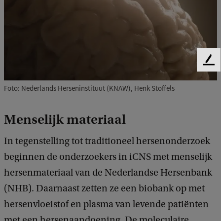
F
e
e
Foto: Nederlands Herseninstituut (KNAW), Henk Stoffels
d
b
Menselijk materiaal
a
c
In tegenstelling tot traditioneel hersenonderzoek
k
beginnen de onderzoekers in iCNS met menselijk
hersenmateriaal van de Nederlandse Hersenbank
(NHB). Daarnaast zetten ze een biobank op met
hersenvloeistof en plasma van levende patiënten
met een hersenaandoening. De moleculaire