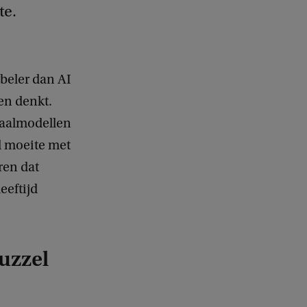
te.
ibeler dan AI
en denkt.
taalmodellen
d moeite met
ren dat
eeftijd
uzzel