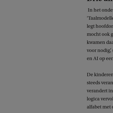
In het onde
‘Taalmodelle
legt hoofdo
mocht ook g
kwamen daaro
voor nodig’
en AI op een
De kinderen
steeds veran
verandert in
logica vervo
alfabet met