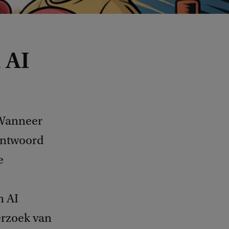
 AI
 Wanneer
antwoord
e
n AI
erzoek van