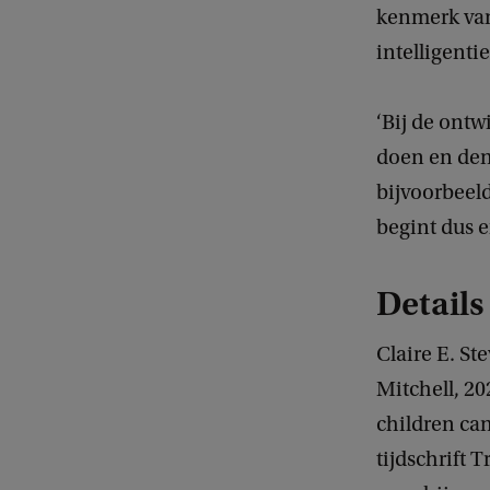
kenmerk van 
intelligenti
‘Bij de ont
doen en denk
bijvoorbeeld
begint dus e
Details
Claire E. St
Mitchell, 20
children can
tijdschrift 