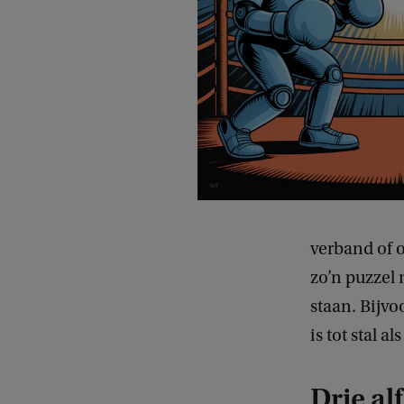
verband of o
zo’n puzzel 
staan. Bijvo
is tot stal a
Drie al