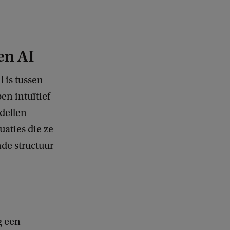
en AI
l is tussen
en intuïtief
odellen
uaties die ze
de structuur
g een