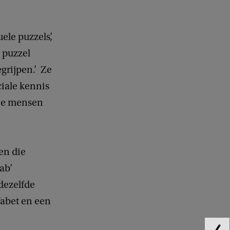
le puzzels’,
 puzzel
grijpen.’ Ze
ciale kennis
hoe mensen
en die
ab’
 dezelfde
fabet en een