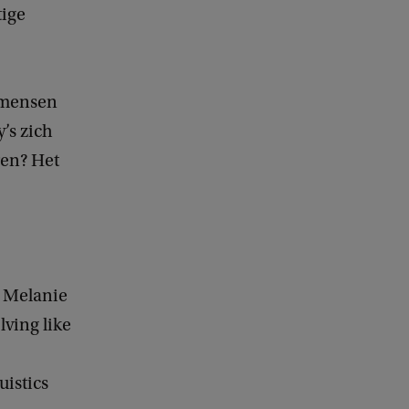
tige
e mensen
’s zich
ren? Het
n Melanie
lving like
uistics