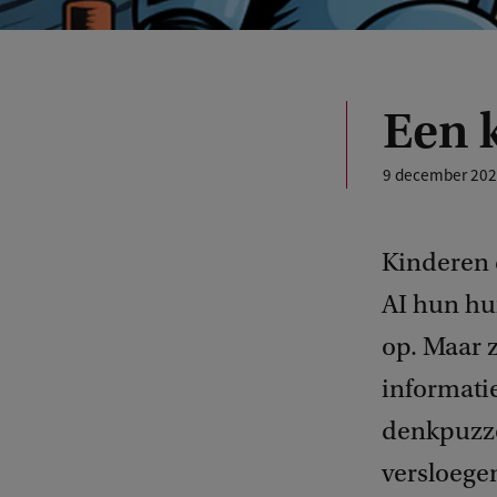
Een k
9 december 20
Kinderen 
AI hun hu
op. Maar 
informatie
denkpuzze
versloegen