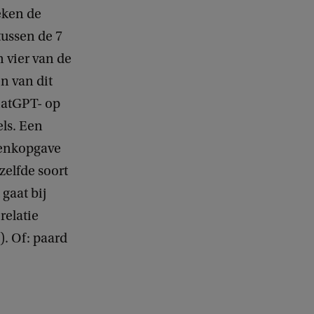
eken de
tussen de 7
n vier van de
n van dit
atGPT- op
els. Een
denkopgave
zelfde soort
gaat bij
relatie
). Of: paard