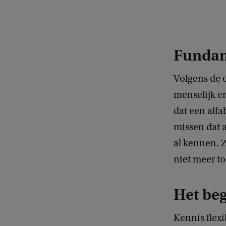
Fundam
Volgens de o
menselijk en
dat een alfa
missen dat a
al kennen. 
niet meer to
Het beg
Kennis flexi