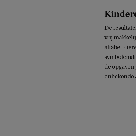
Kinder
De resultat
vrij makkel
alfabet - te
symbolenalf
de opgaven 
onbekende a