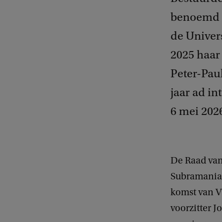
benoemd t
de Univers
2025 haar 
Peter-Paul
jaar ad in
6 mei 2026
De Raad van
Subramaniam
komst van Vi
voorzitter J