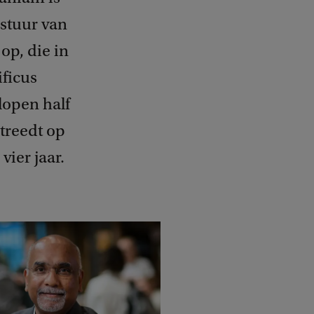
estuur van
op, die in
ificus
lopen half
ntreedt op
ier jaar.