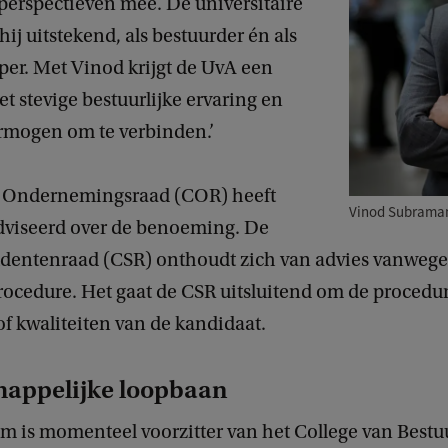
perspectieven mee. De universitaire
hij uitstekend, als bestuurder én als
er. Met Vinod krijgt de UvA een
et stevige bestuurlijke ervaring en
ermogen om te verbinden.’
e Ondernemingsraad (COR) heeft
Vinod Subramani
adviseerd over de benoeming. De
udentenraad (CSR) onthoudt zich van advies vanwege
rocedure. Het gaat de CSR uitsluitend om de procedu
of kwaliteiten van de kandidaat.
appelijke loopbaan
 is momenteel voorzitter van het College van Bestu