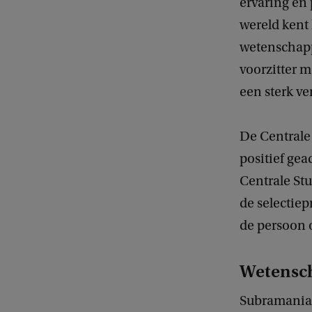
ervaring en 
wereld kent 
wetenschapp
voorzitter m
een sterk v
De Central
positief ge
Centrale St
de selectiep
de persoon 
Wetensch
Subramaniam