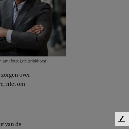
am (foto: Eric Brinkhorst)
 zorgen over
re, niet om
F
ur van de
e