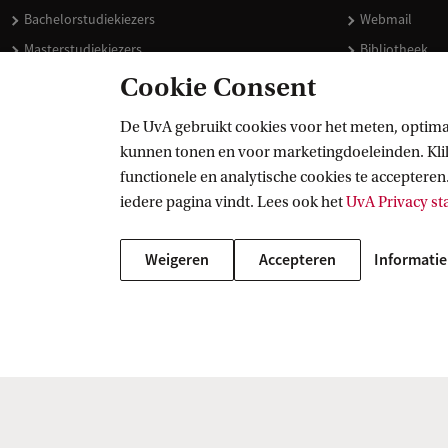
Bachelorstudiekiezers
Webmail
Masterstudiekiezers
Bibliotheek
UvA-studenten
Vacatures
Cookie Consent
Medewerkers
Huisstijl
De UvA gebruikt cookies voor het meten, optima
Journalisten
Doneren
kunnen tonen en voor marketingdoeleinden. Klik 
Alumni
Merchandise 
functionele en analytische cookies te accepteren.
Schooldecanen en vakdocenten
iedere pagina vindt. Lees ook het
UvA Privacy s
Werkgevers
Weigeren
Accepteren
Informatie
Externen
Copyright UvA 2026
Over deze site
Privacy
Cookie instellingen