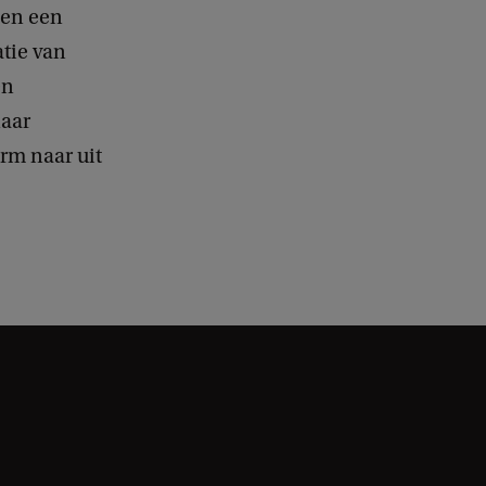
 en een
tie van
en
naar
rm naar uit