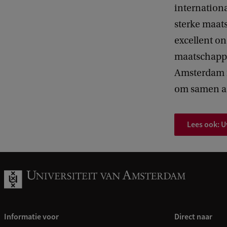
internationa
sterke maat
excellent o
maatschappel
Amsterdam m
om samen aa
Lees ook: 
Informatie voor
Direct naar