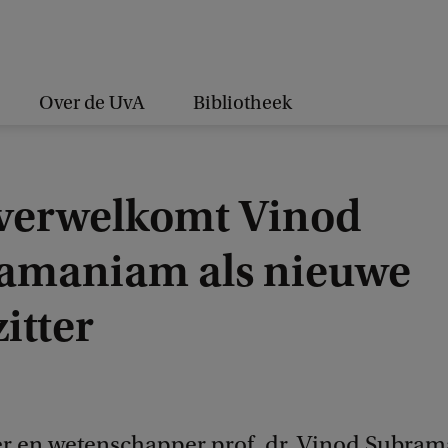
Over de UvA
Bibliotheek
verwelkomt Vinod
amaniam als nieuwe
itter
r en wetenschapper prof. dr. Vinod Subram