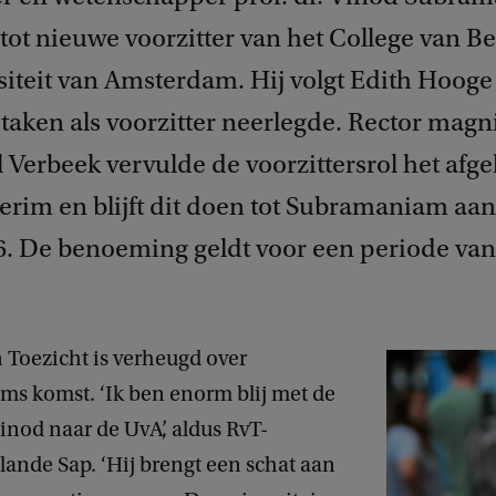
ot nieuwe voorzitter van het College van B
iteit van Amsterdam. Hij volgt Edith Hooge 
taken als voorzitter neerlegde. Rector magn
 Verbeek vervulde de voorzittersrol het afge
terim en blijft dit doen tot Subramaniam aa
. De benoeming geldt voor een periode van v
 Toezicht is verheugd over
s komst. ‘Ik ben enorm blij met de
nod naar de UvA’, aldus RvT-
olande Sap. ‘Hij brengt een schat aan