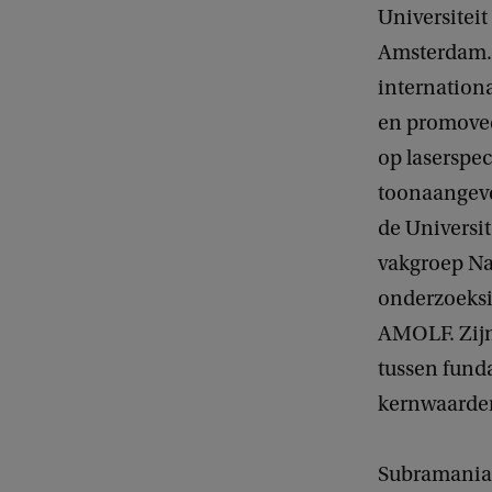
Universiteit
Amsterdam. 
internationa
en promovee
op laserspe
toonaangeve
de Universit
vakgroep Na
onderzoeksi
AMOLF. Zijn
tussen fund
kernwaarden 
Subramaniam 