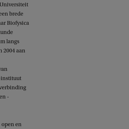
Universiteit
e
d
 een brede
b
aar Biofysica
a
c
kunde
k
em langs
n 2004 aan
van
instituut
 verbinding
en -
, open en