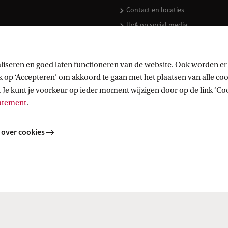
Contact en locaties
UvA op social media
liseren en goed laten functioneren van de website. Ook worden er
op ‘Accepteren’ om akkoord te gaan met het plaatsen van alle cook
kopen
 Je kunt je voorkeur op ieder moment wijzigen door op de link ‘Cook
tatement
.
 over cookies