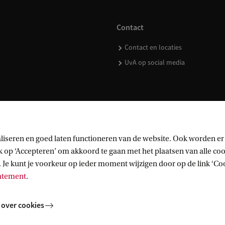
Contact
Contact en locaties
UvA op social media
kopen
liseren en goed laten functioneren van de website. Ook worden er
op ‘Accepteren’ om akkoord te gaan met het plaatsen van alle cook
 Je kunt je voorkeur op ieder moment wijzigen door op de link ‘Cook
tatement
.
 over cookies