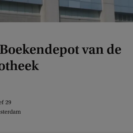
Boekendepot van de
iotheek
ef
29
sterdam