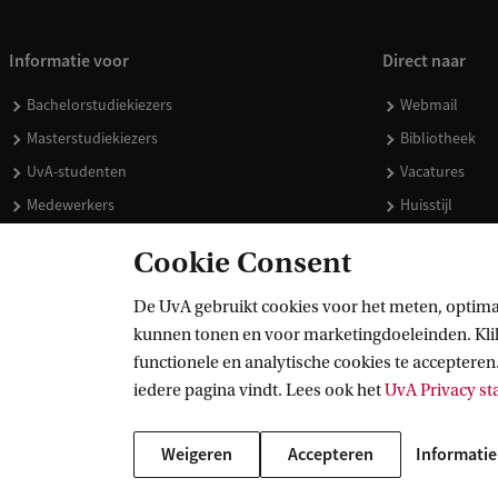
Informatie voor
Direct naar
Bachelorstudiekiezers
Webmail
Masterstudiekiezers
Bibliotheek
UvA-studenten
Vacatures
Medewerkers
Huisstijl
Journalisten
Doneren
Cookie Consent
Alumni
Merchandise 
Schooldecanen en vakdocenten
De UvA gebruikt cookies voor het meten, optima
kunnen tonen en voor marketingdoeleinden. Klik 
Werkgevers
functionele en analytische cookies te accepteren.
Externen
iedere pagina vindt. Lees ook het
UvA Privacy s
Weigeren
Accepteren
Informatie