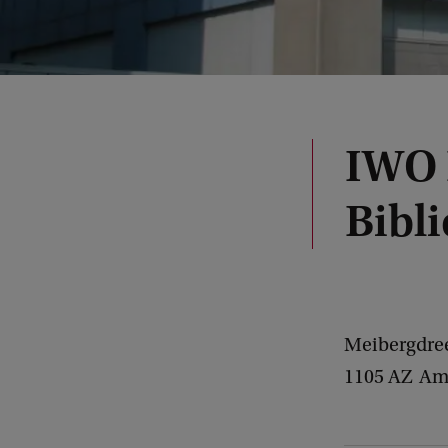
IWO 
Bibl
Meibergdre
1105 AZ
Am