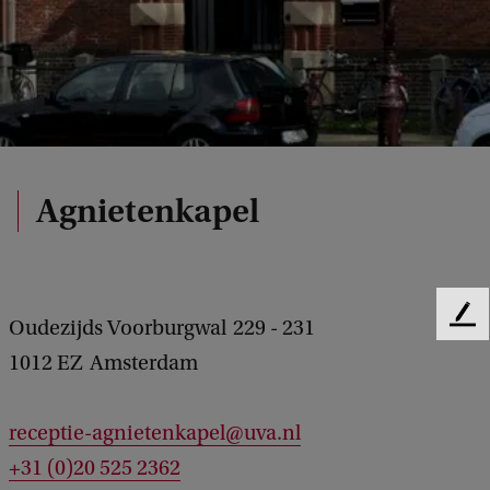
Agnietenkapel
F
Oudezijds Voorburgwal
229 - 231
e
1012 EZ
Amsterdam
e
d
b
receptie-agnietenkapel@uva.nl
a
+31 (0)20 525 2362
c