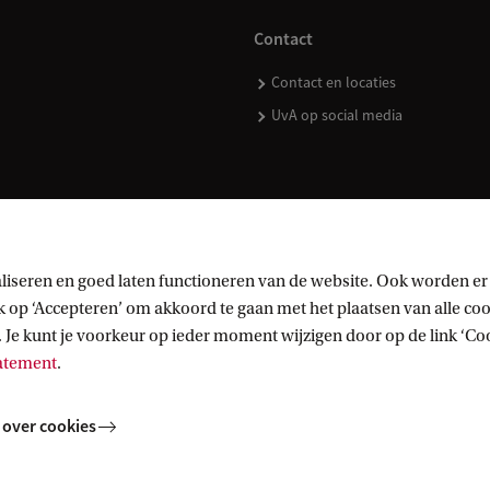
Contact
Contact en locaties
UvA op social media
kopen
liseren en goed laten functioneren van de website. Ook worden er
op ‘Accepteren’ om akkoord te gaan met het plaatsen van alle cook
 Je kunt je voorkeur op ieder moment wijzigen door op de link ‘Cook
tatement
.
 over cookies