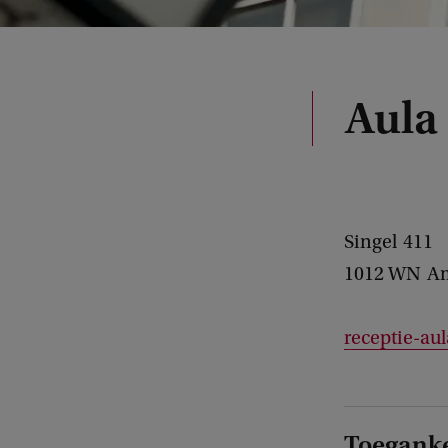
Aula
Singel
411
1012 WN
A
receptie-au
Toeganke