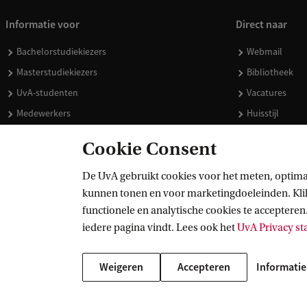
Informatie voor
Direct naar
Bachelorstudiekiezers
Webmail
Masterstudiekiezers
Bibliotheek
UvA-studenten
Vacatures
Medewerkers
Huisstijl
Journalisten
Doneren
Cookie Consent
Alumni
Merchandise 
Schooldecanen en vakdocenten
De UvA gebruikt cookies voor het meten, optima
kunnen tonen en voor marketingdoeleinden. Klik 
Werkgevers
functionele en analytische cookies te accepteren.
Externen
iedere pagina vindt. Lees ook het
UvA Privacy s
Weigeren
Accepteren
Informatie