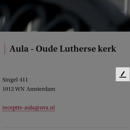
Aula - Oude Lutherse kerk
F
Singel
411
e
1012 WN
Amsterdam
e
d
b
receptie-aula@uva.nl
a
c
k