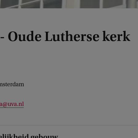
 - Oude Lutherse kerk
msterdam
la@uva.nl
lijkheid gebouw