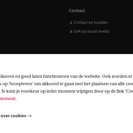
Contact
Contact en locaties
UvA op social media
kopen
liseren en goed laten functioneren van de website. Ook worden er
op ‘Accepteren’ om akkoord te gaan met het plaatsen van alle cook
 Je kunt je voorkeur op ieder moment wijzigen door op de link ‘Cook
tatement
.
 over cookies