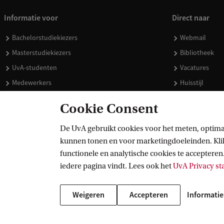
Informatie voor
Direct naar
Bachelorstudiekiezers
Webmail
Masterstudiekiezers
Bibliotheek
UvA-studenten
Vacatures
Medewerkers
Huisstijl
Journalisten
Doneren
Cookie Consent
Alumni
Merchandise 
Schooldecanen en vakdocenten
De UvA gebruikt cookies voor het meten, optima
kunnen tonen en voor marketingdoeleinden. Klik 
Werkgevers
functionele en analytische cookies te accepteren.
Externen
iedere pagina vindt. Lees ook het
UvA Privacy s
Weigeren
Accepteren
Informatie