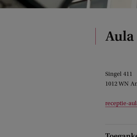
Aula
Singel
411
1012 WN
A
receptie-au
Toeganke