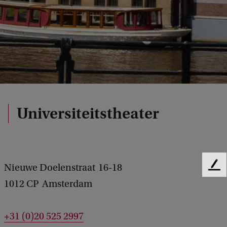
Universiteitstheater
Nieuwe Doelenstraat
16-18
F
e
1012 CP
Amsterdam
e
d
b
+31 (0)20 525 2997
a