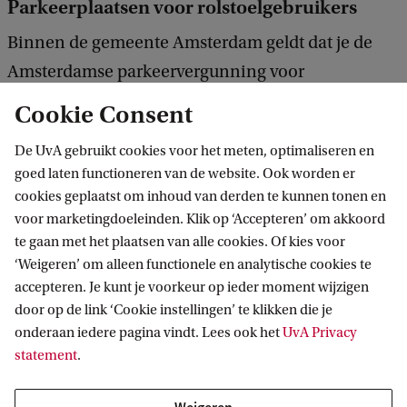
Parkeerplaatsen voor rolstoelgebruikers
Binnen de gemeente Amsterdam geldt dat je de
Amsterdamse parkeervergunning voor
mindervalide bezoekers kunt aanvragen als je in
Cookie Consent
het bezit bent van een Europese
De UvA gebruikt cookies voor het meten, optimaliseren en
gehandicaptenparkeerkaart. Daarmee kun je gratis
goed laten functioneren van de website. Ook worden er
parkeren op alle parkeerplaatsen waar betaald
cookies geplaatst om inhoud van derden te kunnen tonen en
parkeren geldt.
voor marketingdoeleinden. Klik op ‘Accepteren’ om akkoord
te gaan met het plaatsen van alle cookies. Of kies voor
‘Weigeren’ om alleen functionele en analytische cookies te
accepteren. Je kunt je voorkeur op ieder moment wijzigen
door op de link ‘Cookie instellingen’ te klikken die je
onderaan iedere pagina vindt. Lees ook het
UvA Privacy
statement
.