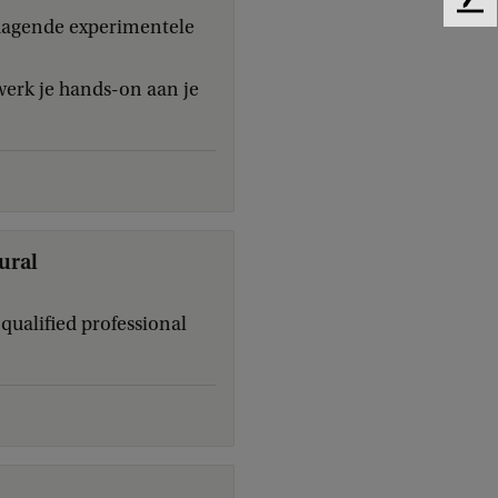
F
tdagende experimentele
e
e
d
werk je hands-on aan je
b
a
c
k
ural
qualified professional