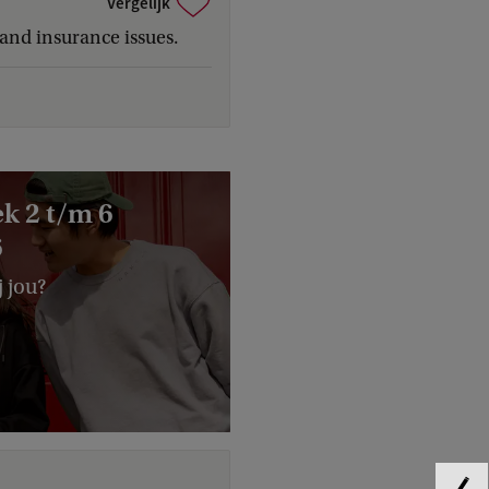
Vergelijk
and insurance issues.
k 2 t/m 6
6
j jou?