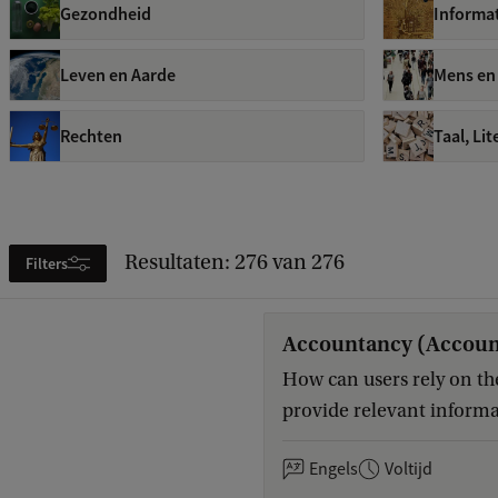
Gezondheid
Informa
Leven en Aarde
Mens en
Rechten
Taal, Li
Resultaten: 276 van 276
Filters
Accountancy (Accoun
How can users rely on th
provide relevant informa
Engels
Voltijd