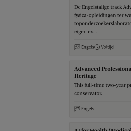
De Engelstalige track A
fysica-opleidingen ter w
toponderzoekerslaborator
eigen ex...
Engels
Voltijd
Advanced Professiona
Heritage
This full-time two-year 
conservator.
Engels
AI for Health (Medica