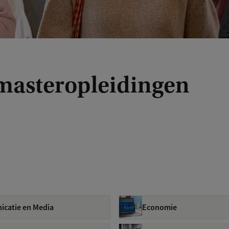
 masteropleidingen
catie en Media
Economie