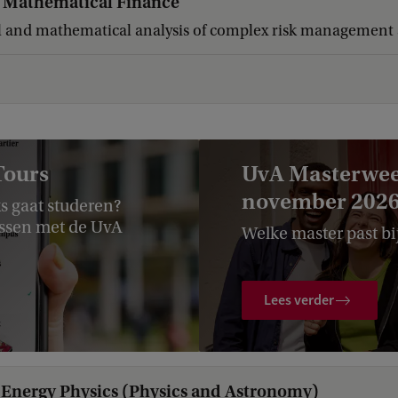
d Mathematical Finance
l and mathematical analysis of complex risk management 
Tours
UvA Masterwee
november 202
s gaat studeren?
ssen met de UvA
Welke master past bi
Lees verder
Energy Physics (Physics and Astronomy)