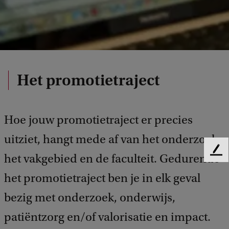
Het promotietraject
Hoe jouw promotietraject er precies
uitziet, hangt mede af van het onderzoek,
F
het vakgebied en de faculteit. Gedurende
e
het promotietraject ben je in elk geval
e
d
bezig met onderzoek, onderwijs,
b
a
patiëntzorg en/of valorisatie en impact.
c