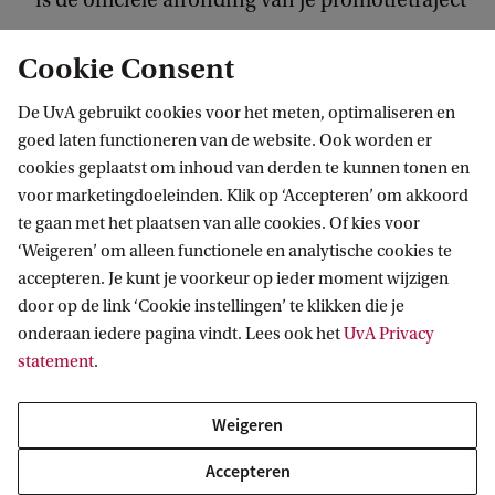
Cookie Consent
Voorzieningen en ondersteuning
De UvA gebruikt cookies voor het meten, optimaliseren en
De UvA biedt verschillende voorzieningen en
goed laten functioneren van de website. Ook worden er
middelen die je kunt raadplegen voor informatie
cookies geplaatst om inhoud van derden te kunnen tonen en
en hulp. Denk aan:
voor marketingdoeleinden. Klik op ‘Accepteren’ om akkoord
te gaan met het plaatsen van alle cookies. Of kies voor
‘Weigeren’ om alleen functionele en analytische cookies te
Opleidingen en cursussen, financiële
accepteren. Je kunt je voorkeur op ieder moment wijzigen
ondersteuning en hulp bij praktische zaken
door op de link ‘Cookie instellingen’ te klikken die je
onderaan iedere pagina vindt. Lees ook het
UvA Privacy
Mogelijkheden om andere promovendi te
statement
.
ontmoeten en je creatieve of sportieve kant te
ontwikkelen
Weigeren
Contactpunten en voorzieningen voor
Accepteren
promovendi die stress, mentale klachten of