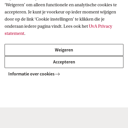
onderzoeksdeel. In deze infographic zie je hoe de
‘Weigeren’ om alleen functionele en analytische cookies te
accepteren. Je kunt je voorkeur op ieder moment wijzigen
Rijksbijdrage voor de UvA voor 2026 is
door op de link ‘Cookie instellingen’ te klikken die je
samengesteld.
onderaan iedere pagina vindt. Lees ook het
UvA Privacy
statement
.
Infographic: Hoe is de rijksbijdrage van de UvA
Weigeren
samengesteld? (pdf, 2 p.)
Accepteren
Informatie over cookies
Home
Beleid en regelingen
Financiën