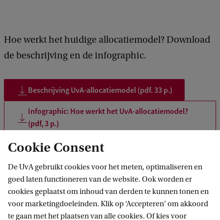
Hoe werkt het huidige allocatiemodel? Download
de beschrijving en de infographic.
Beschrijving UvA-allocatiemodel (pdf. 33 p.)
Infographic: Hoe werkt het UvA-allocatiemodel?
(pdf, 3 p.)
Cookie Consent
Rijksbijdrage
De UvA gebruikt cookies voor het meten, optimaliseren en
goed laten functioneren van de website. Ook worden er
Universiteiten krijgen van de Rijksoverheid elk jaar
cookies geplaatst om inhoud van derden te kunnen tonen en
één budget voor de kosten van personeel en
voor marketingdoeleinden. Klik op ‘Accepteren’ om akkoord
materiaal. Er is een onderwijsdeel en een
te gaan met het plaatsen van alle cookies. Of kies voor