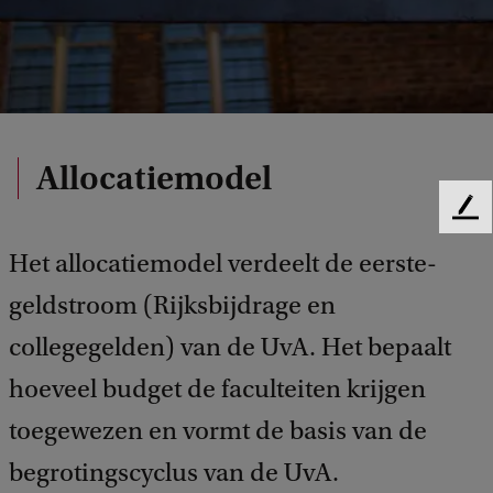
Allocatiemodel
F
e
Het allocatiemodel verdeelt de eerste-
e
d
geldstroom (Rijksbijdrage en
b
a
collegegelden) van de UvA. Het bepaalt
c
hoeveel budget de faculteiten krijgen
k
toegewezen en vormt de basis van de
begrotingscyclus van de UvA.