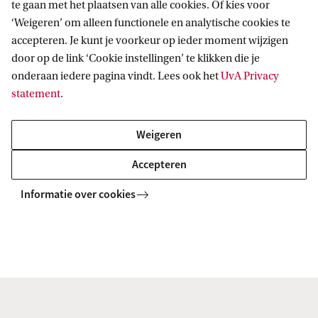
te gaan met het plaatsen van alle cookies. Of kies voor
‘Weigeren’ om alleen functionele en analytische cookies te
accepteren. Je kunt je voorkeur op ieder moment wijzigen
door op de link ‘Cookie instellingen’ te klikken die je
onderaan iedere pagina vindt. Lees ook het
UvA Privacy
Algemene vragen
statement
.
Neem contact op met onze Central Student
Service Desk.
Weigeren
Let op
: op dinsdag 11 augustus is de balie
Accepteren
van de CSSD in gebouw L gesloten i.v.m.
Informatie over cookies
werkzaamheden, op woensdag 12 augustus
kun je weer langskomen.
Vanwege een verbouwing in REC JK is de
Central Student Service Desk van 29 juni t/m
28 augustus te vinden in het L-gebouw