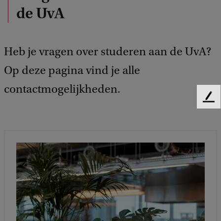
de UvA
Heb je vragen over studeren aan de UvA?
Op deze pagina vind je alle
contactmogelijkheden.
F
e
e
d
b
a
c
k