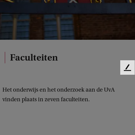
Faculteiten
F
e
e
Het onderwijs en het onderzoek aan de UvA
d
b
vinden plaats in zeven faculteiten.
a
c
k