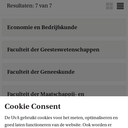
Resultaten: 7 van 7
Economie en Bedrijfskunde
Faculteit der Geesteswetenschappen
Faculteit der Geneeskunde
Faculteit der Maatschappij- en
Gedragswetenschappen
Cookie Consent
De UvA gebruikt cookies voor het meten, optimaliseren en
Faculteit der Natuurwetenschappen,
goed laten functioneren van de website. Ook worden er