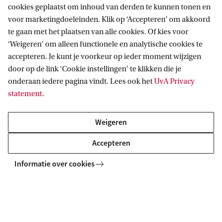
Wiskunde en Informatica
cookies geplaatst om inhoud van derden te kunnen tonen en
voor marketingdoeleinden. Klik op ‘Accepteren’ om akkoord
te gaan met het plaatsen van alle cookies. Of kies voor
‘Weigeren’ om alleen functionele en analytische cookies te
Faculteit der Rechtsgeleerdheid
accepteren. Je kunt je voorkeur op ieder moment wijzigen
door op de link ‘Cookie instellingen’ te klikken die je
onderaan iedere pagina vindt. Lees ook het
UvA Privacy
Faculteit der Tandheelkunde
statement
.
Weigeren
Accepteren
Informatie over cookies
Home
Organisatie
Faculteiten