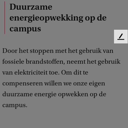
Duurzame
energieopwekking op de
campus
F
e
Door het stoppen met het gebruik van
e
d
fossiele brandstoffen, neemt het gebruik
b
a
van elektriciteit toe. Om dit te
c
compenseren willen we onze eigen
k
duurzame energie opwekken op de
campus.