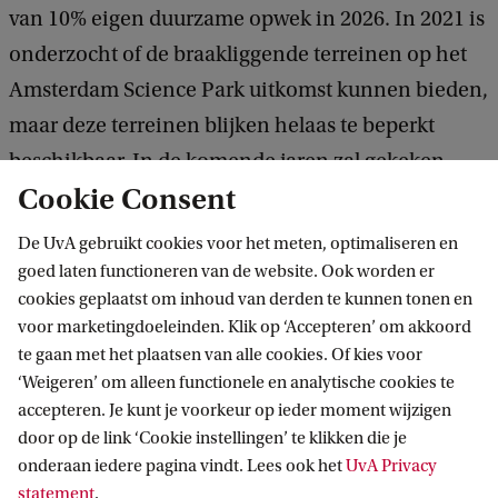
van 10% eigen duurzame opwek in 2026. In 2021 is
onderzocht of de braakliggende terreinen op het
Amsterdam Science Park uitkomst kunnen bieden,
maar deze terreinen blijken helaas te beperkt
beschikbaar. In de komende jaren zal gekeken
Cookie Consent
worden naar alternatieve manieren om de eigen
opwek te vergroten.
De UvA gebruikt cookies voor het meten, optimaliseren en
goed laten functioneren van de website. Ook worden er
cookies geplaatst om inhoud van derden te kunnen tonen en
Status voorgenomen maatregelen
voor marketingdoeleinden. Klik op ‘Accepteren’ om akkoord
Lees meer over de maatregelen in
het White Paper
te gaan met het plaatsen van alle cookies. Of kies voor
‘Weigeren’ om alleen functionele en analytische cookies te
Duurzaamheid
(PDF, 19 p.).
accepteren. Je kunt je voorkeur op ieder moment wijzigen
door op de link ‘Cookie instellingen’ te klikken die je
onderaan iedere pagina vindt. Lees ook het
UvA Privacy
statement
.