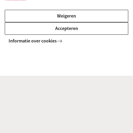
We plaatsen zonnepanelen op alle
daarvoor geschikte daken.
Weigeren
We onderzoeken de mogelijkheden
Accepteren
voor het plaatsen van zonnepanelen
Informatie over cookies
op braakliggende kavels op het
Science Park (2020).
We onderzoeken de mogelijkheden
voor de realisatie van andere
opwekcapaciteit.
We onderzoeken de mogelijkheden
voor het gebruik van restwarmte van
de datacenters op het Science Park
(2020).