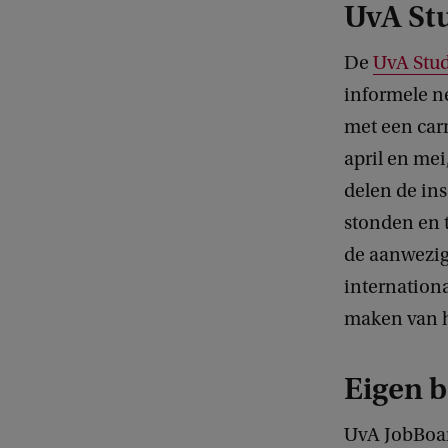
UvA St
De
UvA Stud
informele n
met een carr
april en mei
delen de ins
stonden en t
de aanwezig
internation
maken van h
Eigen 
UvA JobBoar