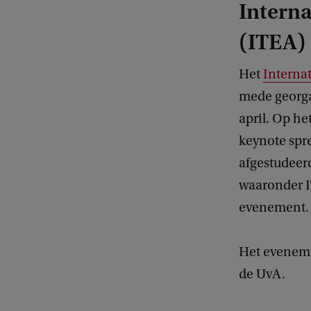
Intern
(ITEA)
Het
Interna
mede georga
april. Op h
keynote spr
afgestudeerd
waaronder I
evenement. 
Het eveneme
de UvA.