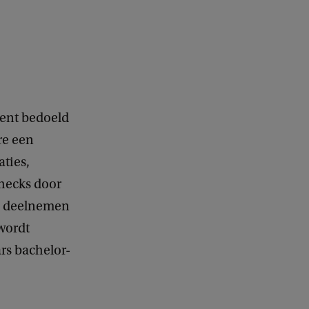
ment bedoeld
re een
ties,
checks door
n deelnemen
wordt
rs bachelor-