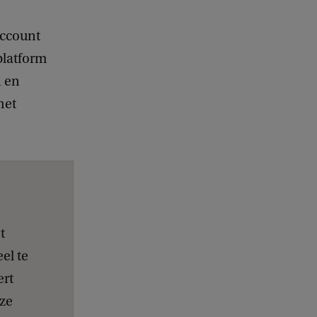
account
platform
n en
het
t
el te
ert
nze