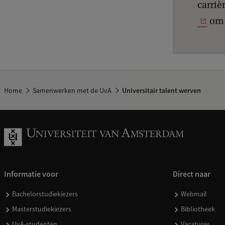
carriè
om 
Home
Samenwerken met de UvA
Universitair talent werven
Informatie voor
Direct naar
Bachelorstudiekiezers
Webmail
Masterstudiekiezers
Bibliotheek
UvA-studenten
Vacatures