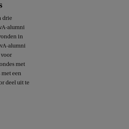
s
e
d
b
n drie
a
UvA-alumni
c
avonden in
k
 UvA-alumni
 voor
 rondes met
s met een
 deel uit te