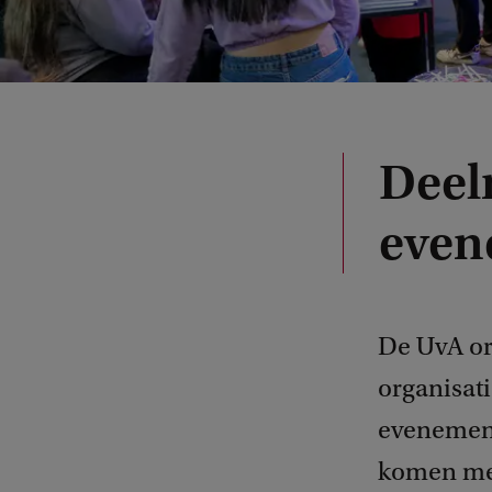
Deel
even
De UvA or
organisat
evenement
komen met