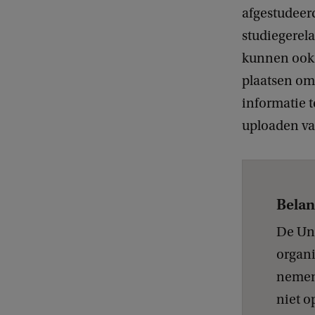
afgestudeerd
studiegerel
kunnen ook 
plaatsen om
informatie t
uploaden va
Belan
De Uni
organi
nemen
niet o