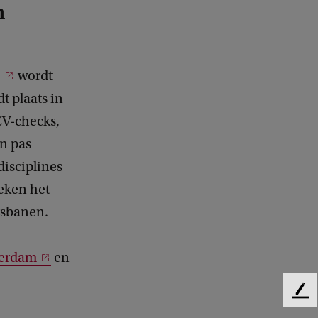
m
)
wordt
t plaats in
CV-checks,
n pas
disciplines
eken het
rsbanen.
erdam
en
F
e