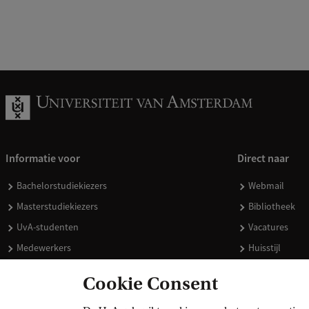
Informatie voor
Direct naar
Bachelorstudiekiezers
Webmail
Masterstudiekiezers
Bibliotheek
UvA-studenten
Vacatures
Medewerkers
Huisstijl
Journalisten
Doneren
Cookie Consent
Alumni
Merchandise 