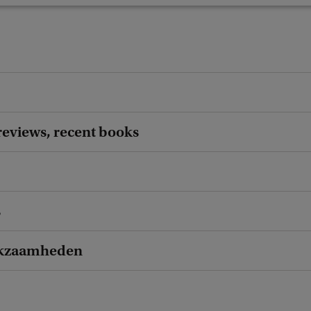
reviews, recent books
s
kzaamheden