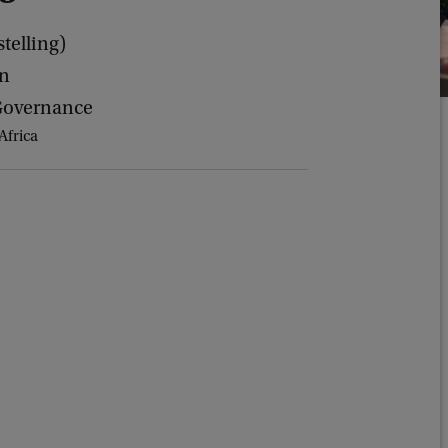
telling)
en
 Governance
Africa