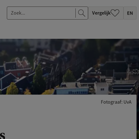
Z
Vergelijk
o
e
k
.
.
.
Fotograaf: UvA
s