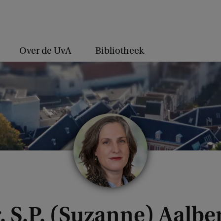
Over de UvA
Bibliotheek
. S.P. (Suzanne) Aalbe