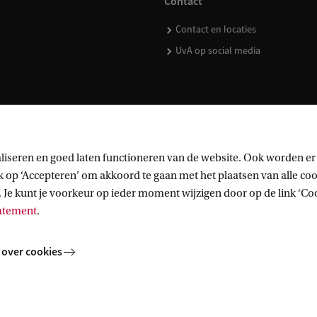
Contact
Contact en locaties
UvA op social media
kopen
liseren en goed laten functioneren van de website. Ook worden er
op ‘Accepteren’ om akkoord te gaan met het plaatsen van alle cook
 Je kunt je voorkeur op ieder moment wijzigen door op de link ‘Cook
tatement
.
 over cookies