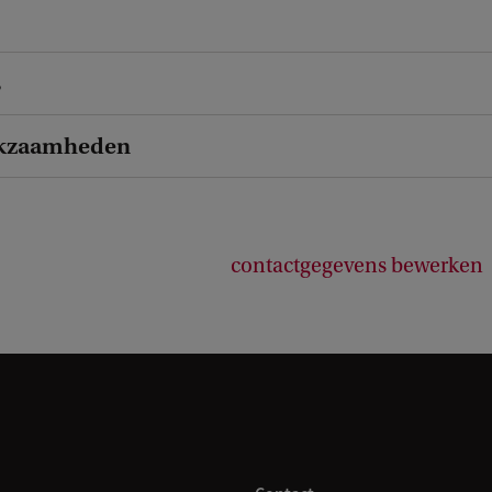
s
kzaamheden
contactgegevens bewerken