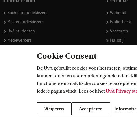
Informatie voor
Direct naar
Bachelorstudiekiezers
Webmail
Masterstudiekiezers
Bibliotheek
UvA-studenten
Vacatures
Medewerkers
Huisstijl
Journalisten
Doneren
Cookie Consent
Alumni
Merchandise 
Schooldecanen en vakdocenten
De UvA gebruikt cookies voor het meten, optima
kunnen tonen en voor marketingdoeleinden. Klik 
Werkgevers
functionele en analytische cookies te accepteren.
Externen
iedere pagina vindt. Lees ook het
UvA Privacy s
Weigeren
Accepteren
Informatie
Copyright UvA 2026
Over deze site
Privacy
Cookie instellingen