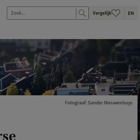
Z
Vergelijk
o
e
k
.
.
.
Fotograaf: Sander Nieuwenhuys
rse