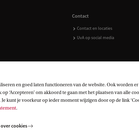
Contact
Contact en locaties
UvA op social media
kopen
liseren en goed laten functioneren van de website. Ook worden er
op ‘Accepteren’ om akkoord te gaan met het plaatsen van alle cook
 Je kunt je voorkeur op ieder moment wijzigen door op de link ‘Cook
tatement
.
 over cookies