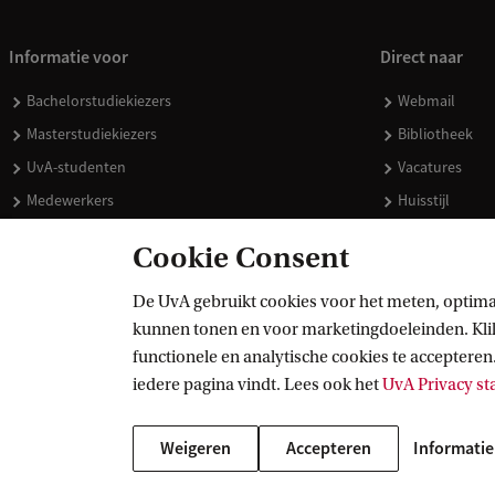
Informatie voor
Direct naar
Bachelorstudiekiezers
Webmail
Masterstudiekiezers
Bibliotheek
UvA-studenten
Vacatures
Medewerkers
Huisstijl
Journalisten
Doneren
Cookie Consent
Alumni
Merchandise 
Schooldecanen en vakdocenten
De UvA gebruikt cookies voor het meten, optima
kunnen tonen en voor marketingdoeleinden. Klik 
Werkgevers
functionele en analytische cookies te accepteren.
Externen
iedere pagina vindt. Lees ook het
UvA Privacy s
Weigeren
Accepteren
Informatie