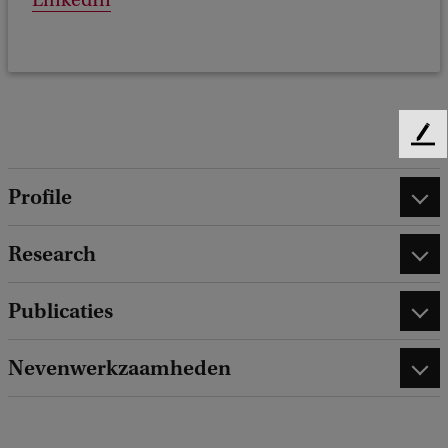
LinkedIn
F
e
e
Profile
d
b
Research
a
c
k
Publicaties
Nevenwerkzaamheden