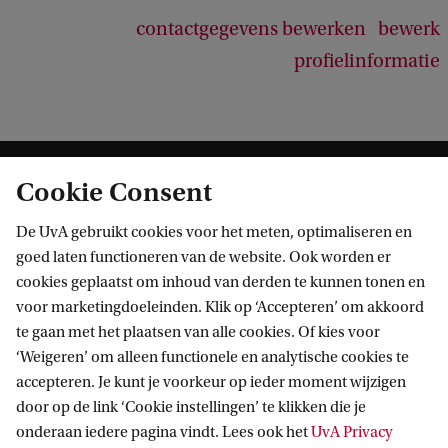
contactgegevens bewerken
bewerk
profielinformatie
Cookie Consent
De UvA gebruikt cookies voor het meten, optimaliseren en
goed laten functioneren van de website. Ook worden er
cookies geplaatst om inhoud van derden te kunnen tonen en
Informatie voor
voor marketingdoeleinden. Klik op ‘Accepteren’ om akkoord
te gaan met het plaatsen van alle cookies. Of kies voor
Bachelorstudiekiezers
Direct naar
‘Weigeren’ om alleen functionele en analytische cookies te
Masterstudiekiezers
accepteren. Je kunt je voorkeur op ieder moment wijzigen
UvA-studenten
Webmail
door op de link ‘Cookie instellingen’ te klikken die je
Contact
Medewerkers
onderaan iedere pagina vindt. Lees ook het
UvA Privacy
Bibliotheek