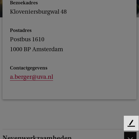
Bezoekadres
Kloveniersburgwal 48
Postadres
Postbus 1610
1000 BP Amsterdam
Contactgegevens
a.berger@uva.nl
F
e
Nevenwerkzaamheden