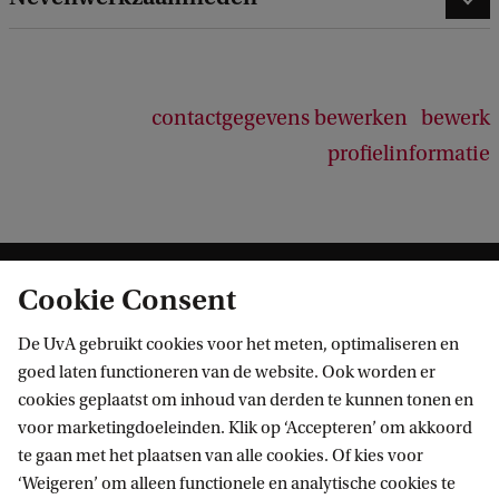
e
d
b
a
c
contactgegevens bewerken
bewerk
k
profielinformatie
Cookie Consent
De UvA gebruikt cookies voor het meten, optimaliseren en
goed laten functioneren van de website. Ook worden er
cookies geplaatst om inhoud van derden te kunnen tonen en
Informatie voor
voor marketingdoeleinden. Klik op ‘Accepteren’ om akkoord
te gaan met het plaatsen van alle cookies. Of kies voor
Bachelorstudiekiezers
Direct naar
‘Weigeren’ om alleen functionele en analytische cookies te