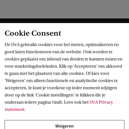
Cookie Consent
De UvA gebruikt cookies voor het meten, optimaliseren en
goed laten functioneren van de website. Ook worden er
cookies geplaatst om inhoud van derden te kunnen tonen en
Informatie voor
voor marketingdoeleinden. Klik op ‘Accepteren’ om akkoord
te gaan met het plaatsen van alle cookies. Of kies voor
Bachelorstudiekiezers
Direct naar
‘Weigeren’ om alleen functionele en analytische cookies te
Masterstudiekiezers
accepteren. Je kunt je voorkeur op ieder moment wijzigen
UvA-studenten
Webmail
door op de link ‘Cookie instellingen’ te klikken die je
Contact
Medewerkers
onderaan iedere pagina vindt. Lees ook het
UvA Privacy
Bibliotheek
statement
.
Journalisten
Vacatures
Contact en locaties
Alumni
Huisstijl
UvA op social media
Weigeren
Schooldecanen en vakdocenten