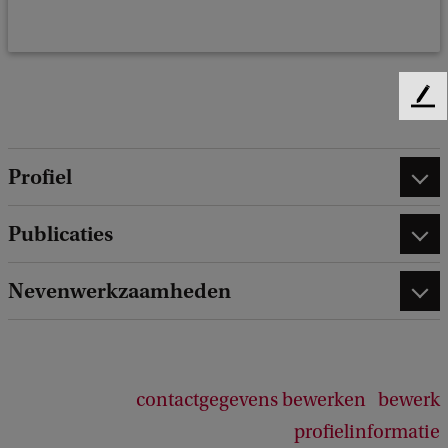
F
e
e
d
Profiel
b
a
Publicaties
c
k
Nevenwerkzaamheden
contactgegevens bewerken
bewerk
profielinformatie