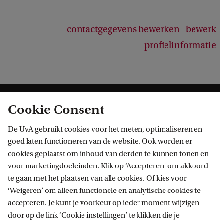
contactgegevens bewerken
bewerk
profielinformatie
Cookie Consent
De UvA gebruikt cookies voor het meten, optimaliseren en
goed laten functioneren van de website. Ook worden er
cookies geplaatst om inhoud van derden te kunnen tonen en
Informatie voor
voor marketingdoeleinden. Klik op ‘Accepteren’ om akkoord
te gaan met het plaatsen van alle cookies. Of kies voor
Bachelorstudiekiezers
Direct naar
‘Weigeren’ om alleen functionele en analytische cookies te
Masterstudiekiezers
accepteren. Je kunt je voorkeur op ieder moment wijzigen
UvA-studenten
Webmail
door op de link ‘Cookie instellingen’ te klikken die je