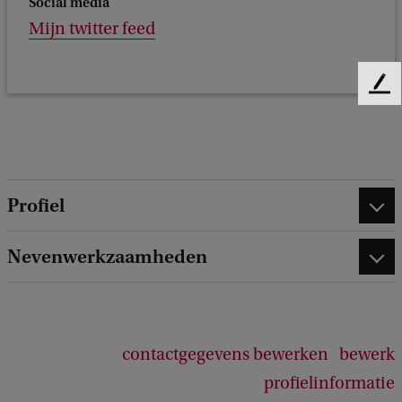
Social media
Mijn twitter feed
F
e
e
d
b
a
Profiel
c
k
Nevenwerkzaamheden
contactgegevens bewerken
bewerk
profielinformatie