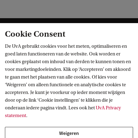
Cookie Consent
De UvA gebruikt cookies voor het meten, optimaliseren en
goed laten functioneren van de website. Ook worden er
cookies geplaatst om inhoud van derden te kunnen tonen en
Informatie voor
voor marketingdoeleinden. Klik op ‘Accepteren’ om akkoord
te gaan met het plaatsen van alle cookies. Of kies voor
Bachelorstudiekiezers
Direct naar
‘Weigeren’ om alleen functionele en analytische cookies te
Masterstudiekiezers
accepteren. Je kunt je voorkeur op ieder moment wijzigen
UvA-studenten
Webmail
door op de link ‘Cookie instellingen’ te klikken die je
Contact
Medewerkers
onderaan iedere pagina vindt. Lees ook het
UvA Privacy
Bibliotheek
statement
.
Journalisten
Vacatures
Contact en locaties
Alumni
Huisstijl
UvA op social media
Weigeren
Schooldecanen en vakdocenten
Doneren