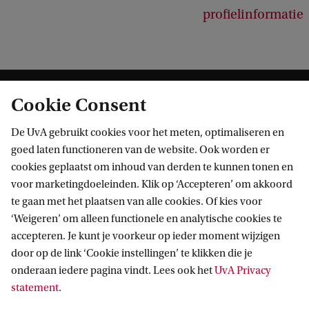
profielinformatie
Cookie Consent
De UvA gebruikt cookies voor het meten, optimaliseren en
goed laten functioneren van de website. Ook worden er
cookies geplaatst om inhoud van derden te kunnen tonen en
Informatie voor
voor marketingdoeleinden. Klik op ‘Accepteren’ om akkoord
te gaan met het plaatsen van alle cookies. Of kies voor
Bachelorstudiekiezers
Direct naar
‘Weigeren’ om alleen functionele en analytische cookies te
Masterstudiekiezers
accepteren. Je kunt je voorkeur op ieder moment wijzigen
UvA-studenten
Webmail
door op de link ‘Cookie instellingen’ te klikken die je
Contact
Medewerkers
onderaan iedere pagina vindt. Lees ook het
UvA Privacy
Bibliotheek
statement
.
Journalisten
Vacatures
Contact en locaties