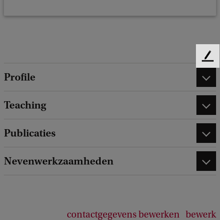
F
e
Profile
e
d
Teaching
b
a
c
Publicaties
k
Nevenwerkzaamheden
contactgegevens bewerken
bewerk