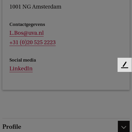
1001 NG Amsterdam
Contactgegevens
L.Bos@uva.nl
+31 (0)20 525 2223
Social media
F
LinkedIn
e
e
d
b
a
c
k
Profile