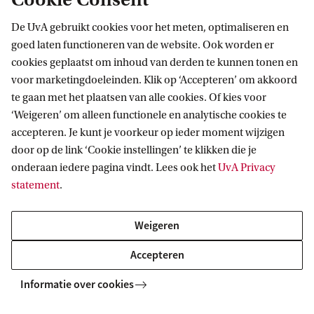
De UvA gebruikt cookies voor het meten, optimaliseren en
goed laten functioneren van de website. Ook worden er
cookies geplaatst om inhoud van derden te kunnen tonen en
Informatie voor
voor marketingdoeleinden. Klik op ‘Accepteren’ om akkoord
te gaan met het plaatsen van alle cookies. Of kies voor
Bachelorstudiekiezers
Direct naar
‘Weigeren’ om alleen functionele en analytische cookies te
Masterstudiekiezers
accepteren. Je kunt je voorkeur op ieder moment wijzigen
UvA-studenten
Webmail
door op de link ‘Cookie instellingen’ te klikken die je
Contact
Medewerkers
onderaan iedere pagina vindt. Lees ook het
UvA Privacy
Bibliotheek
statement
.
Journalisten
Vacatures
Contact en locaties
Alumni
Huisstijl
UvA op social media
Weigeren
Schooldecanen en vakdocenten
Doneren
Werkgevers
Accepteren
Merchandise kopen
Volg UvA op sociale media
Externen
Informatie over cookies