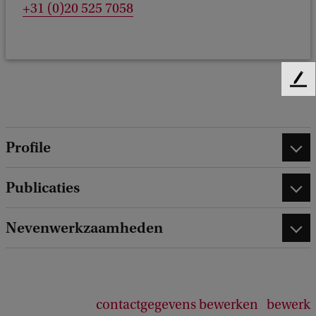
+31 (0)20 525 7058
F
e
e
d
Profile
b
a
c
Publicaties
k
Nevenwerkzaamheden
contactgegevens bewerken
bewerk