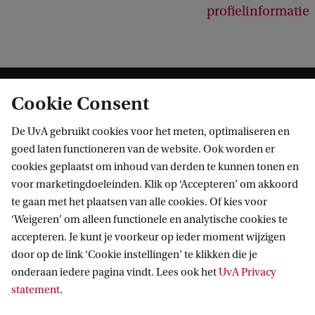
profielinformatie
Cookie Consent
De UvA gebruikt cookies voor het meten, optimaliseren en
goed laten functioneren van de website. Ook worden er
cookies geplaatst om inhoud van derden te kunnen tonen en
Informatie voor
voor marketingdoeleinden. Klik op ‘Accepteren’ om akkoord
te gaan met het plaatsen van alle cookies. Of kies voor
Bachelorstudiekiezers
Direct naar
‘Weigeren’ om alleen functionele en analytische cookies te
Masterstudiekiezers
accepteren. Je kunt je voorkeur op ieder moment wijzigen
UvA-studenten
Webmail
door op de link ‘Cookie instellingen’ te klikken die je
Contact
Medewerkers
onderaan iedere pagina vindt. Lees ook het
UvA Privacy
Bibliotheek
statement
.
Journalisten
Vacatures
Contact en locaties
Alumni