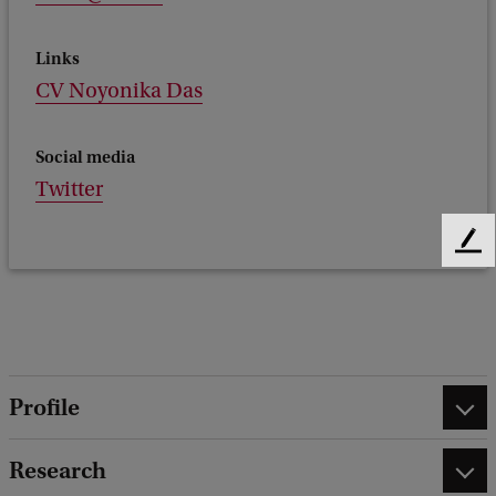
Links
CV Noyonika Das
Social media
Twitter
F
e
e
d
b
a
c
Profile
k
Research